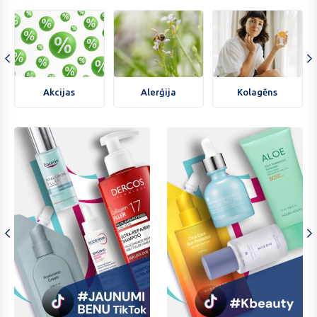
Skaista
jūties
Akcijas
Alerģija
Kolagēns
Akcijas
Alerģija
Kolagēns