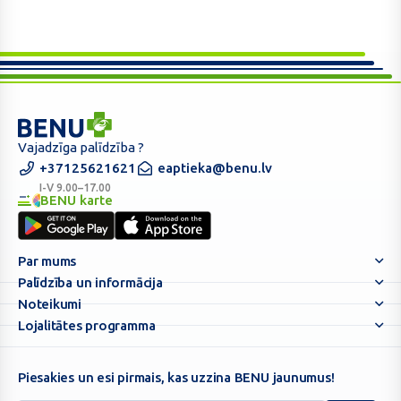
BENU.LV
Vajadzīga palīdzība ?
–
+37125621621
eaptieka@benu.lv
e-
I-V 9.00–17.00
BENU karte
Aptieka
BENU
vienmēr
karte
Tev
Par mums
blakus!
Palīdzība un informācija
Noteikumi
Lojalitātes programma
Piesakies un esi pirmais, kas uzzina BENU jaunumus!