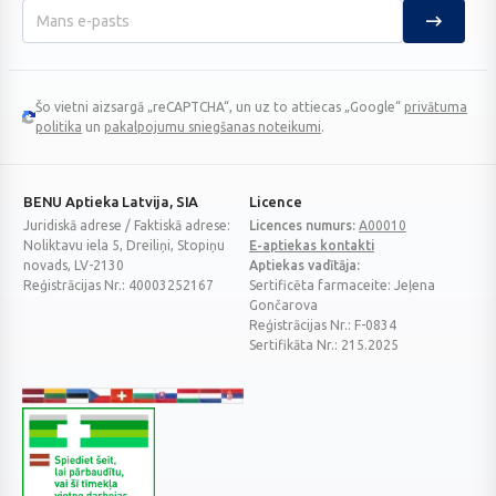
Šo vietni aizsargā „reCAPTCHA“, un uz to attiecas „Google“
privātuma
Google
politika
un
pakalpojumu sniegšanas noteikumi
.
reCAPTCHA
BENU Aptieka Latvija, SIA
Licence
Juridiskā adrese / Faktiskā adrese:
Licences numurs:
A00010
Noliktavu iela 5, Dreiliņi, Stopiņu
E-aptiekas kontakti
novads, LV-2130
Aptiekas vadītāja:
Reģistrācijas Nr.: 40003252167
Sertificēta farmaceite: Jeļena
Gončarova
Reģistrācijas Nr.: F-0834
Sertifikāta Nr.: 215.2025