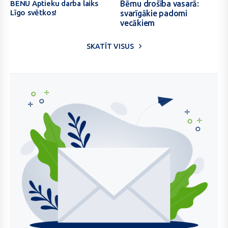
Aptieku
drošība
BENU Aptieku darba laiks
Bērnu drošība vasarā:
Līgo svētkos!
svarīgākie padomi
darba
vasarā:
vecākiem
laiks
svarīgākie
Līgo
padomi
SKATĪT VISUS
svētkos!
vecākiem