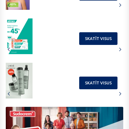
SKATĪT VISUS
SKATĪT VISUS
202606
2
nEOBINACID
P