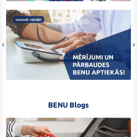
sleepy
Merijumi
600
x
392
BENU Blogs