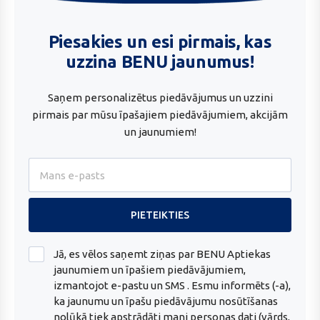
Piesakies un esi pirmais, kas
Pieteikties
uzzina BENU jaunumus!
Saņem personalizētus piedāvājumus un uzzini
pirmais par mūsu īpašajiem piedāvājumiem, akcijām
un jaunumiem!
Jā, es vēlos saņemt ziņas par BENU Aptiekas
jaunumiem un īpašiem piedāvājumiem,
izmantojot e-pastu un SMS . Esmu informēts (-a),
ka jaunumu un īpašu piedāvājumu nosūtīšanas
nolūkā tiek apstrādāti mani personas dati (vārds,