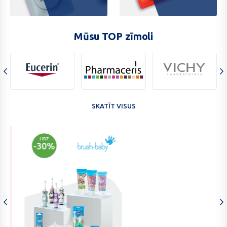
tiktok
kbeauty
jaunumi
Mūsu TOP zīmoli
zimolivichy
zimolieucerin
zimolipharmaceris
SKATĪT VISUS