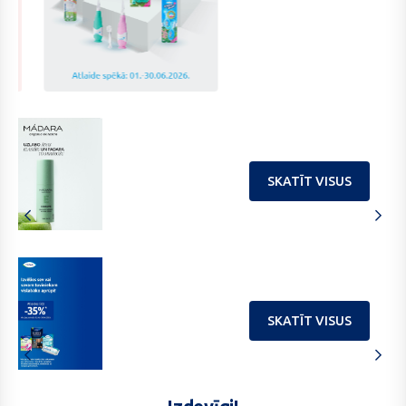
202606
202606
Brush
Boro
baby
SKATĪT VISUS
SKATĪT VISUS