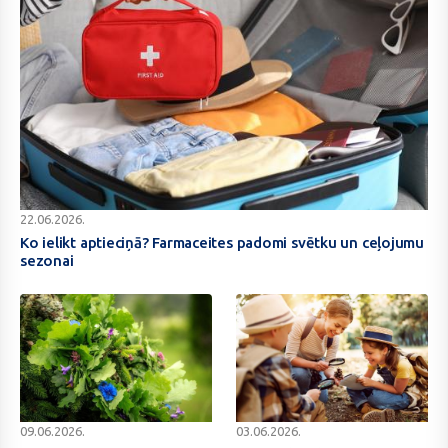
Ko
22.06.2026.
ielikt
Ko ielikt aptieciņā? Farmaceites padomi svētku un ceļojumu
sezonai
aptieciņā?
Farmaceites
padomi
svētku
un
ceļojumu
sezonai
BENU
Bērnu
09.06.2026.
03.06.2026.