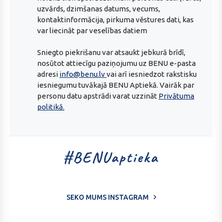
uzvārds, dzimšanas datums, vecums,
kontaktinformācija, pirkuma vēstures dati, kas
var liecināt par veselības datiem
Sniegto piekrišanu var atsaukt jebkurā brīdī,
nosūtot attiecīgu paziņojumu uz BENU e-pasta
adresi
info@benu.lv
vai arī iesniedzot rakstisku
iesniegumu tuvākajā BENU Aptiekā. Vairāk par
personu datu apstrādi varat uzzināt
Privātuma
politikā.
SEKO MUMS INSTAGRAM