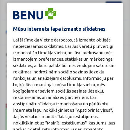
Mūsu interneta lapa izmanto sīkdatnes
Šo vietni aizsargā „reCAPTCHA“, un uz to attiecas „Google“
privātuma
Google
politika
un
pakalpojumu sniegšanas noteikumi
.
Lai šī tīmekļa vietne darbotos, tā izmanto obligāti
reCAPTCHA
nepieciešamās sīkdatnes. Lai Jūs varētu pilnvērtīgi
izmantot šo tīmekļa vietni, ar Jūsu piekrišanu mēs
BENU Aptieka Latvija, SIA
Licence
izmantojam preferences, statiskas un mārketinga
Juridiskā adrese / Faktiskā adrese:
Licences numurs:
A00010
sīkdatnes, ar kuru palīdzību mēs veidojam saturu un
Noliktavu iela 5, Dreiliņi, Stopiņu
E-aptiekas kontakti
reklāmas, nodrošinām sociālo saziņas līdzekļu
novads, LV-2130
Aptiekas vadītāja:
Reģistrācijas Nr.: 40003252167
Sertificēta farmaceite: Jeļena
funkcijas un analizējam datplūsmu. Informāciju par
Gončarova
to, kā Jūs izmantojat mūsu tīmekļa vietni, mēs
Reģistrācijas Nr.: F-0834
kopīgojam ar saviem sociālās saziņas līdzekļu,
Sertifikāta Nr.: 215.2025
reklamēšanas un analīzes partneriem. Lai
apstiprinātu sīkdatņu izmantošanu un pārlūkotu
interneta lapu, noklikšķiniet uz "Apstiprināt visus".
Ja jūs vēlaties mainīt sīkdatņu iestatījumus,
noklikšķiniet uz "Mainīt iestatījumus", kas Jums ļaus
apskatīt detalizētu informāciju par izmantoto