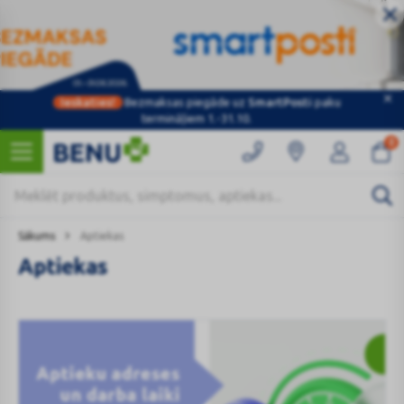
Ieskaties!
Bezmaksas piegāde uz
SmartPosti
paku
termināļiem 1.-31.10.
0
Sākums
Aptiekas
Aptiekas