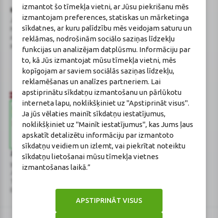
izmantot šo tīmekļa vietni, ar Jūsu piekrišanu mēs
BENU Aptieka Latvija, SIA
Licence
izmantojam preferences, statiskas un mārketinga
Juridiskā adrese / Faktiskā adrese:
Licences numurs:
A00010
sīkdatnes, ar kuru palīdzību mēs veidojam saturu un
Noliktavu iela 5, Dreiliņi, Stopiņu
E-aptiekas kontakti
novads, LV-2130
Aptiekas vadītāja:
reklāmas, nodrošinām sociālo saziņas līdzekļu
Reģistrācijas Nr.: 40003252167
Sertificēta farmaceite: Jeļena
funkcijas un analizējam datplūsmu. Informāciju par
Gončarova
to, kā Jūs izmantojat mūsu tīmekļa vietni, mēs
Reģistrācijas Nr.: F-0834
kopīgojam ar saviem sociālās saziņas līdzekļu,
Sertifikāta Nr.: 215.2025
reklamēšanas un analīzes partneriem. Lai
apstiprinātu sīkdatņu izmantošanu un pārlūkotu
interneta lapu, noklikšķiniet uz "Apstiprināt visus".
Ja jūs vēlaties mainīt sīkdatņu iestatījumus,
noklikšķiniet uz "Mainīt iestatījumus", kas Jums ļaus
apskatīt detalizētu informāciju par izmantoto
sīkdatņu veidiem un izlemt, vai piekrītat noteiktu
Zāļu valsts aģentūra
Veselības inspekcija
sīkdatņu lietošanai mūsu tīmekļa vietnes
www.zva.gov.lv
www.vi.gov.lv
izmantošanas laikā.”
Jersikas iela 15, Rīga
Klijānu iela 7, Rīga
Tālr: 67 078 424
Tālr: 67081600
E-pasts: info@zva.gov.lv
E-pasts: vi@vi.gov.lv
APSTIPRINĀT VISUS