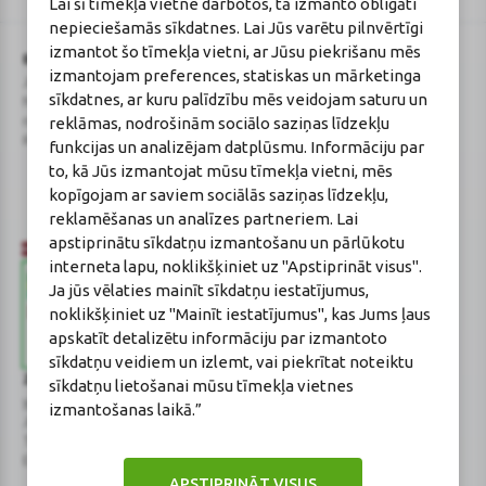
Lai šī tīmekļa vietne darbotos, tā izmanto obligāti
reCAPTCHA
nepieciešamās sīkdatnes. Lai Jūs varētu pilnvērtīgi
izmantot šo tīmekļa vietni, ar Jūsu piekrišanu mēs
BENU Aptieka Latvija, SIA
Licence
izmantojam preferences, statiskas un mārketinga
Juridiskā adrese / Faktiskā adrese:
Licences numurs:
A00010
sīkdatnes, ar kuru palīdzību mēs veidojam saturu un
Noliktavu iela 5, Dreiliņi, Stopiņu
E-aptiekas kontakti
novads, LV-2130
Aptiekas vadītāja:
reklāmas, nodrošinām sociālo saziņas līdzekļu
Reģistrācijas Nr.: 40003252167
Sertificēta farmaceite: Jeļena
funkcijas un analizējam datplūsmu. Informāciju par
Gončarova
to, kā Jūs izmantojat mūsu tīmekļa vietni, mēs
Reģistrācijas Nr.: F-0834
kopīgojam ar saviem sociālās saziņas līdzekļu,
Sertifikāta Nr.: 215.2025
reklamēšanas un analīzes partneriem. Lai
apstiprinātu sīkdatņu izmantošanu un pārlūkotu
interneta lapu, noklikšķiniet uz "Apstiprināt visus".
Ja jūs vēlaties mainīt sīkdatņu iestatījumus,
noklikšķiniet uz "Mainīt iestatījumus", kas Jums ļaus
apskatīt detalizētu informāciju par izmantoto
sīkdatņu veidiem un izlemt, vai piekrītat noteiktu
Zāļu valsts aģentūra
Veselības inspekcija
sīkdatņu lietošanai mūsu tīmekļa vietnes
www.zva.gov.lv
www.vi.gov.lv
izmantošanas laikā.”
Jersikas iela 15, Rīga
Klijānu iela 7, Rīga
Tālr: 67 078 424
Tālr: 67081600
E-pasts: info@zva.gov.lv
E-pasts: vi@vi.gov.lv
APSTIPRINĀT VISUS