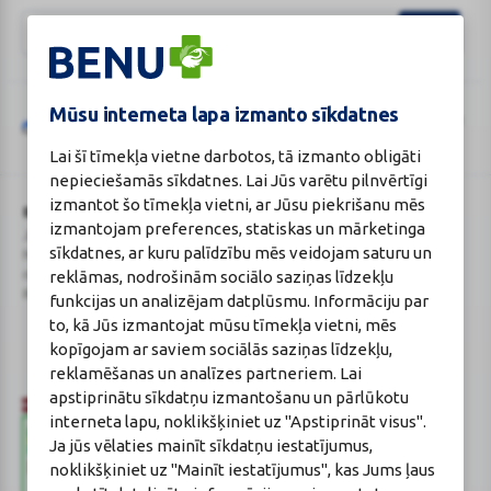
Mūsu interneta lapa izmanto sīkdatnes
Šo vietni aizsargā „reCAPTCHA“, un uz to attiecas „Google“
privātuma
Google
politika
un
pakalpojumu sniegšanas noteikumi
.
Lai šī tīmekļa vietne darbotos, tā izmanto obligāti
reCAPTCHA
nepieciešamās sīkdatnes. Lai Jūs varētu pilnvērtīgi
izmantot šo tīmekļa vietni, ar Jūsu piekrišanu mēs
BENU Aptieka Latvija, SIA
Licence
izmantojam preferences, statiskas un mārketinga
Juridiskā adrese / Faktiskā adrese:
Licences numurs:
A00010
sīkdatnes, ar kuru palīdzību mēs veidojam saturu un
Noliktavu iela 5, Dreiliņi, Stopiņu
E-aptiekas kontakti
reklāmas, nodrošinām sociālo saziņas līdzekļu
novads, LV-2130
Aptiekas vadītāja:
Reģistrācijas Nr.: 40003252167
Sertificēta farmaceite: Jeļena
funkcijas un analizējam datplūsmu. Informāciju par
Gončarova
to, kā Jūs izmantojat mūsu tīmekļa vietni, mēs
Reģistrācijas Nr.: F-0834
kopīgojam ar saviem sociālās saziņas līdzekļu,
Sertifikāta Nr.: 215.2025
reklamēšanas un analīzes partneriem. Lai
apstiprinātu sīkdatņu izmantošanu un pārlūkotu
interneta lapu, noklikšķiniet uz "Apstiprināt visus".
Ja jūs vēlaties mainīt sīkdatņu iestatījumus,
noklikšķiniet uz "Mainīt iestatījumus", kas Jums ļaus