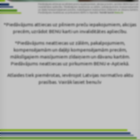
*Piedāvājums attiecas uz pilniem preču iepakojumiem, akcijas
precēm, uzrādot BENU karti un invaliditātes apliecību.
*Piedāvājums neattiecas uz zālēm, pakalpojumiem,
kompensējamām un daļēji kompensējamām precēm,
mākslīgajiem maisījumiem zīdaiņiem un dāvanu kartēm.
Piedāvājums neattiecas uz pirkumiem BENU e-Aptiekā.
Atlaides tiek piemērotas, ievērojot Latvijas normatīvo aktu
prasības. Vairāk lasiet benu.lv