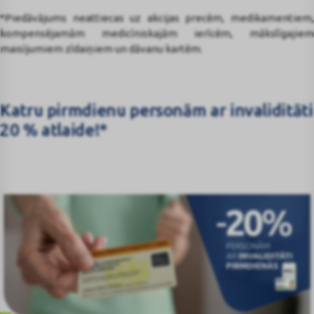
*Piedāvājums neattiecas uz akcijas precēm, medikamentiem,
kompensējamām medicīniskajām ierīcēm, mākslīgajiem
maisījumiem zīdaiņiem un dāvanu kartēm.
Katru pirmdienu personām ar invaliditāti
20 % atlaide!*