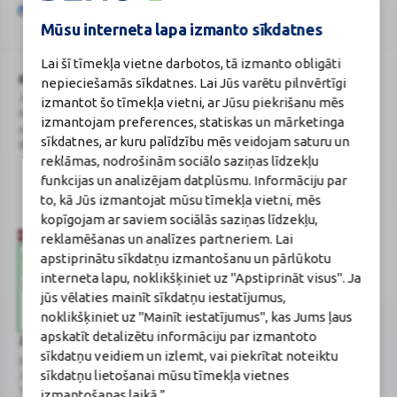
Šo vietni aizsargā „reCAPTCHA“, un uz to attiecas „Google“
privātuma
Google
politika
un
pakalpojumu sniegšanas noteikumi
.
Mūsu interneta lapa izmanto sīkdatnes
reCAPTCHA
Lai šī tīmekļa vietne darbotos, tā izmanto obligāti
BENU Aptieka Latvija, SIA
Licence
nepieciešamās sīkdatnes. Lai Jūs varētu pilnvērtīgi
Juridiskā adrese / Faktiskā adrese:
Licences numurs:
A00010
izmantot šo tīmekļa vietni, ar Jūsu piekrišanu mēs
Noliktavu iela 5, Dreiliņi, Stopiņu
E-aptiekas kontakti
izmantojam preferences, statiskas un mārketinga
novads, LV-2130
Aptiekas vadītāja:
sīkdatnes, ar kuru palīdzību mēs veidojam saturu un
Reģistrācijas Nr.: 40003252167
Sertificēta farmaceite: Jeļena
reklāmas, nodrošinām sociālo saziņas līdzekļu
Gončarova
Reģistrācijas Nr.: F-0834
funkcijas un analizējam datplūsmu. Informāciju par
Sertifikāta Nr.: 215.2025
to, kā Jūs izmantojat mūsu tīmekļa vietni, mēs
kopīgojam ar saviem sociālās saziņas līdzekļu,
reklamēšanas un analīzes partneriem. Lai
apstiprinātu sīkdatņu izmantošanu un pārlūkotu
interneta lapu, noklikšķiniet uz "Apstiprināt visus". Ja
jūs vēlaties mainīt sīkdatņu iestatījumus,
noklikšķiniet uz "Mainīt iestatījumus", kas Jums ļaus
apskatīt detalizētu informāciju par izmantoto
Zāļu valsts aģentūra
Veselības inspekcija
sīkdatņu veidiem un izlemt, vai piekrītat noteiktu
www.zva.gov.lv
www.vi.gov.lv
sīkdatņu lietošanai mūsu tīmekļa vietnes
Jersikas iela 15, Rīga
Klijānu iela 7, Rīga
Tālr: 67 078 424
Tālr: 67081600
izmantošanas laikā.”