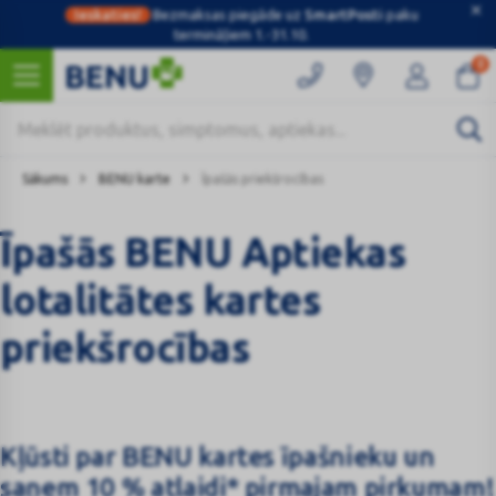
Ieskaties!
Bezmaksas piegāde uz
SmartPosti
paku
termināļiem 1.-31.10.
0
Sākums
BENU karte
Īpašās priekšrocības
Īpašās BENU Aptiekas
lotalitātes kartes
priekšrocības
Kļūsti par BENU kartes īpašnieku un
saņem 10 % atlaidi* pirmajam pirkumam!