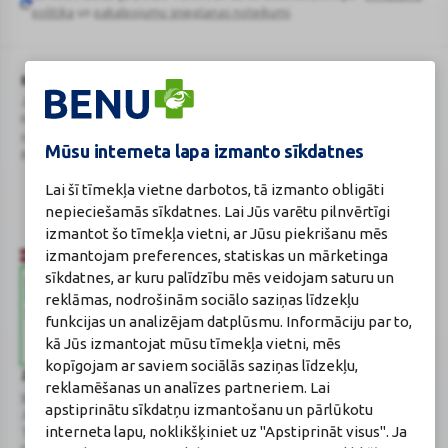
Google
politika
un
pakalpojumu sniegšanas noteikumi
.
reCAPTCHA
BENU Aptieka Latvija, SIA
Licence
Juridiskā adrese / Faktiskā adrese:
Licences numurs:
A00010
Noliktavu iela 5, Dreiliņi, Stopiņu
E-aptiekas kontakti
novads, LV-2130
Aptiekas vadītāja:
Mūsu interneta lapa izmanto sīkdatnes
Reģistrācijas Nr.: 40003252167
Sertificēta farmaceite: Jeļena
Gončarova
Lai šī tīmekļa vietne darbotos, tā izmanto obligāti
Reģistrācijas Nr.: F-0834
Sertifikāta Nr.: 215.2025
nepieciešamās sīkdatnes. Lai Jūs varētu pilnvērtīgi
izmantot šo tīmekļa vietni, ar Jūsu piekrišanu mēs
izmantojam preferences, statiskas un mārketinga
sīkdatnes, ar kuru palīdzību mēs veidojam saturu un
reklāmas, nodrošinām sociālo saziņas līdzekļu
funkcijas un analizējam datplūsmu. Informāciju par to,
kā Jūs izmantojat mūsu tīmekļa vietni, mēs
kopīgojam ar saviem sociālās saziņas līdzekļu,
Zāļu valsts aģentūra
Veselības inspekcija
reklamēšanas un analīzes partneriem. Lai
www.zva.gov.lv
www.vi.gov.lv
apstiprinātu sīkdatņu izmantošanu un pārlūkotu
Jersikas iela 15, Rīga
Klijānu iela 7, Rīga
interneta lapu, noklikšķiniet uz "Apstiprināt visus". Ja
Tālr: 67 078 424
Tālr: 67081600