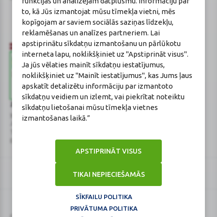
funkcijas un analizējam datplūsmu. Informāciju par
Gončarova
to, kā Jūs izmantojat mūsu tīmekļa vietni, mēs
Reģistrācijas Nr.: F-0834
kopīgojam ar saviem sociālās saziņas līdzekļu,
Sertifikāta Nr.: 215.2025
reklamēšanas un analīzes partneriem. Lai
apstiprinātu sīkdatņu izmantošanu un pārlūkotu
interneta lapu, noklikšķiniet uz "Apstiprināt visus".
Ja jūs vēlaties mainīt sīkdatņu iestatījumus,
noklikšķiniet uz "Mainīt iestatījumus", kas Jums ļaus
apskatīt detalizētu informāciju par izmantoto
sīkdatņu veidiem un izlemt, vai piekrītat noteiktu
Zāļu valsts aģentūra
Veselības inspekcija
sīkdatņu lietošanai mūsu tīmekļa vietnes
www.zva.gov.lv
www.vi.gov.lv
izmantošanas laikā.”
Jersikas iela 15, Rīga
Klijānu iela 7, Rīga
Tālr: 67 078 424
Tālr: 67081600
E-pasts: info@zva.gov.lv
E-pasts: vi@vi.gov.lv
APSTIPRINĀT VISUS
TIKAI NEPIECIEŠAMĀS
SĪKFAILU POLITIKA
PRIVĀTUMA POLITIKA
Logo
Logo
© 2026
BENU.LV
. Visas tiesības aizsargātas.