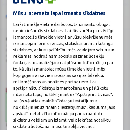
Mūsu interneta lapa izmanto sīkdatnes
Šo vietni aizsargā „reCAPTCHA“, un uz to attiecas „Google“
privātuma
Google
politika
un
pakalpojumu sniegšanas noteikumi
.
Lai šī tīmekļa vietne darbotos, tā izmanto obligāti
reCAPTCHA
nepieciešamās sīkdatnes. Lai Jūs varētu pilnvērtīgi
izmantot šo tīmekļa vietni, ar Jūsu piekrišanu mēs
BENU Aptieka Latvija, SIA
Licence
izmantojam preferences, statiskas un mārketinga
Juridiskā adrese / Faktiskā adrese:
Licences numurs:
A00010
sīkdatnes, ar kuru palīdzību mēs veidojam saturu un
Noliktavu iela 5, Dreiliņi, Stopiņu
E-aptiekas kontakti
reklāmas, nodrošinām sociālo saziņas līdzekļu
novads, LV-2130
Aptiekas vadītāja:
Reģistrācijas Nr.: 40003252167
Sertificēta farmaceite: Jeļena
funkcijas un analizējam datplūsmu. Informāciju par
Gončarova
to, kā Jūs izmantojat mūsu tīmekļa vietni, mēs
Reģistrācijas Nr.: F-0834
kopīgojam ar saviem sociālās saziņas līdzekļu,
Sertifikāta Nr.: 215.2025
reklamēšanas un analīzes partneriem. Lai
apstiprinātu sīkdatņu izmantošanu un pārlūkotu
interneta lapu, noklikšķiniet uz "Apstiprināt visus".
Ja jūs vēlaties mainīt sīkdatņu iestatījumus,
noklikšķiniet uz "Mainīt iestatījumus", kas Jums ļaus
apskatīt detalizētu informāciju par izmantoto
sīkdatņu veidiem un izlemt, vai piekrītat noteiktu
Zāļu valsts aģentūra
Veselības inspekcija
sīkdatņu lietošanai mūsu tīmekļa vietnes