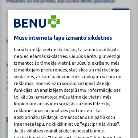
Piesakies un esi pirmais, kas uzzina BENU jaunumus!
Mūsu interneta lapa izmanto sīkdatnes
Šo vietni aizsargā „reCAPTCHA“, un uz to attiecas „Google“
privātuma
Google
politika
un
pakalpojumu sniegšanas noteikumi
.
Lai šī tīmekļa vietne darbotos, tā izmanto obligāti
reCAPTCHA
nepieciešamās sīkdatnes. Lai Jūs varētu pilnvērtīgi
izmantot šo tīmekļa vietni, ar Jūsu piekrišanu mēs
BENU Aptieka Latvija, SIA
Licence
izmantojam preferences, statiskas un mārketinga
Juridiskā adrese / Faktiskā adrese:
Licences numurs:
A00010
sīkdatnes, ar kuru palīdzību mēs veidojam saturu un
Noliktavu iela 5, Dreiliņi, Stopiņu
E-aptiekas kontakti
reklāmas, nodrošinām sociālo saziņas līdzekļu
novads, LV-2130
Aptiekas vadītāja:
Reģistrācijas Nr.: 40003252167
Sertificēta farmaceite: Jeļena
funkcijas un analizējam datplūsmu. Informāciju par
Gončarova
to, kā Jūs izmantojat mūsu tīmekļa vietni, mēs
Reģistrācijas Nr.: F-0834
kopīgojam ar saviem sociālās saziņas līdzekļu,
Sertifikāta Nr.: 215.2025
reklamēšanas un analīzes partneriem. Lai
apstiprinātu sīkdatņu izmantošanu un pārlūkotu
interneta lapu, noklikšķiniet uz "Apstiprināt visus".
Ja jūs vēlaties mainīt sīkdatņu iestatījumus,
noklikšķiniet uz "Mainīt iestatījumus", kas Jums ļaus