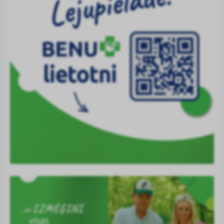
Lejupielādē-
BENU-
lietotni