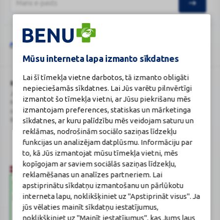
Šo vietni aizsargā „reCAPTCHA“, un uz to attiecas „Google“
privātuma
Google
politika
un
pakalpojumu sniegšanas noteikumi
.
Mūsu interneta lapa izmanto sīkdatnes
reCAPTCHA
Lai šī tīmekļa vietne darbotos, tā izmanto obligāti
BENU Aptieka Latvija, SIA
Licence
nepieciešamās sīkdatnes. Lai Jūs varētu pilnvērtīgi
Juridiskā adrese / Faktiskā adrese:
Licences numurs:
A00010
izmantot šo tīmekļa vietni, ar Jūsu piekrišanu mēs
Noliktavu iela 5, Dreiliņi, Stopiņu
E-aptiekas kontakti
izmantojam preferences, statiskas un mārketinga
novads, LV-2130
Aptiekas vadītāja:
sīkdatnes, ar kuru palīdzību mēs veidojam saturu un
Reģistrācijas Nr.: 40003252167
Sertificēta farmaceite: Jeļena
Gončarova
reklāmas, nodrošinām sociālo saziņas līdzekļu
Reģistrācijas Nr.: F-0834
funkcijas un analizējam datplūsmu. Informāciju par
Sertifikāta Nr.: 215.2025
to, kā Jūs izmantojat mūsu tīmekļa vietni, mēs
kopīgojam ar saviem sociālās saziņas līdzekļu,
reklamēšanas un analīzes partneriem. Lai
apstiprinātu sīkdatņu izmantošanu un pārlūkotu
interneta lapu, noklikšķiniet uz "Apstiprināt visus". Ja
jūs vēlaties mainīt sīkdatņu iestatījumus,
noklikšķiniet uz "Mainīt iestatījumus", kas Jums ļaus