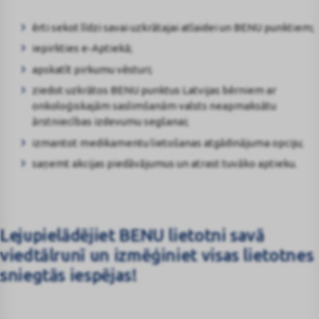
ērti sekot līdzi savai uzkrātajai atlaidei un BENU punktiem;
iepirkties e-Aptiekā;
apskatīt pirkumu vēsturi;
ziedot uzkrātos BENU punktus Latvijas bērniem ar
onkoloģiskajām saslimšanām valsts neapmaksātu
ārstniecības izdevumu segšanai;
izmantot medikamentu lietošanas atgādinājuma opciju;
saņemt akcijas piedāvājumus un atrast tuvāko aptieku.
Lejupielādējiet BENU lietotni savā
viedtālrunī un izmēģiniet visas lietotnes
sniegtās iespējas!