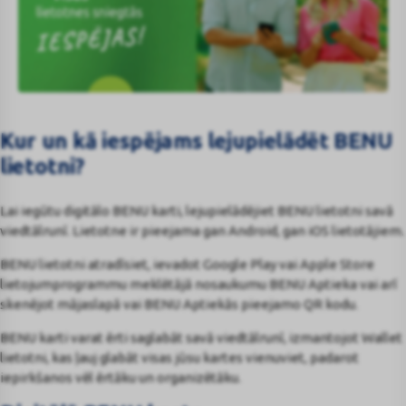
BENU-
Lietotne
Kur un kā iespējams lejupielādēt BENU
lietotni?
Lai iegūtu digitālo BENU karti, lejupielādējiet BENU lietotni savā
viedtālrunī. Lietotne ir pieejama gan Android, gan iOS lietotājiem.
BENU lietotni atradīsiet, ievadot Google Play vai Apple Store
lietojumprogrammu meklētājā nosaukumu BENU Aptieka vai arī
skenējot mājaslapā vai BENU Aptiekās pieejamo QR kodu.
BENU karti varat ērti saglabāt savā viedtālrunī, izmantojot Wallet
lietotni, kas ļauj glabāt visas jūsu kartes vienuviet, padarot
iepirkšanos vēl ērtāku un organizētāku.