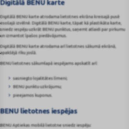
Digitālā BENU karte
Digitālā BENU karte atrodama lietotnes ekrāna kreisajā pusē
esošajā izvēlnē. Digitālā BENU karte, tāpat kā plastikāta karte,
sniedz iespēju uzkrāt BENU punktus, saņemt atlaidi par pirkumu
un izmantot īpašos piedāvājumus.
Digitālā BENU karte atrodama arī lietotnes sākumā ekrānā,
apakšējā rīku joslā.
BENU lietotnes sākumlapā iespējams apskatīt arī:
sasniegto lojalitātes līmeni;
BENU punktu uzkrājumu;
pieejamos kuponus.
BENU lietotnes iespējas
BENU Aptiekas mobilā lietotne sniedz iespēju: