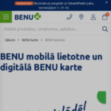
Ieskaties!
Bezmaksas piegāde uz
SmartPosti
paku
termināļiem 1.-31.10.
0
Sākums
BENU karte
BENU lietotne
BENU mobilā lietotne un
digitālā BENU karte