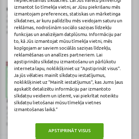
nepieciešamās sīkdatnes. Lai Jūs varētu pilnvērtīgi
izmantot šo tīmekļa vietni, ar Jūsu piekrišanu mēs
BENU Aptieka Latvija, SIA
Licence
izmantojam preferences, statiskas un mārketinga
Juridiskā adrese / Faktiskā adrese:
Licences numurs:
A00010
sīkdatnes, ar kuru palīdzību mēs veidojam saturu un
Noliktavu iela 5, Dreiliņi, Stopiņu
E-aptiekas kontakti
reklāmas, nodrošinām sociālo saziņas līdzekļu
novads, LV-2130
Aptiekas vadītāja:
Reģistrācijas Nr.: 40003252167
Sertificēta farmaceite: Jeļena
funkcijas un analizējam datplūsmu. Informāciju par
Gončarova
to, kā Jūs izmantojat mūsu tīmekļa vietni, mēs
Reģistrācijas Nr.: F-0834
kopīgojam ar saviem sociālās saziņas līdzekļu,
Sertifikāta Nr.: 215.2025
reklamēšanas un analīzes partneriem. Lai
apstiprinātu sīkdatņu izmantošanu un pārlūkotu
interneta lapu, noklikšķiniet uz "Apstiprināt visus".
Ja jūs vēlaties mainīt sīkdatņu iestatījumus,
noklikšķiniet uz "Mainīt iestatījumus", kas Jums ļaus
apskatīt detalizētu informāciju par izmantoto
sīkdatņu veidiem un izlemt, vai piekrītat noteiktu
Zāļu valsts aģentūra
Veselības inspekcija
sīkdatņu lietošanai mūsu tīmekļa vietnes
www.zva.gov.lv
www.vi.gov.lv
izmantošanas laikā.”
Jersikas iela 15, Rīga
Klijānu iela 7, Rīga
Tālr: 67 078 424
Tālr: 67081600
E-pasts: info@zva.gov.lv
E-pasts: vi@vi.gov.lv
APSTIPRINĀT VISUS