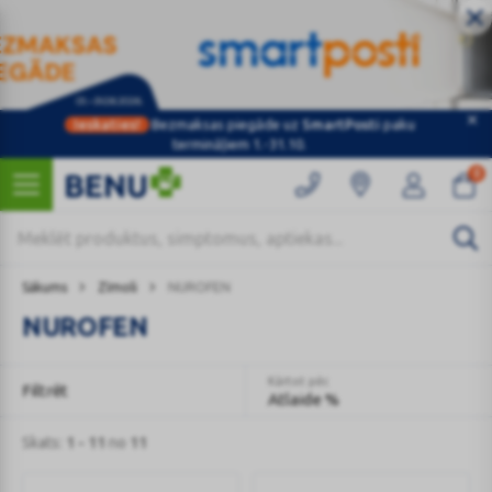
Ieskaties!
Bezmaksas piegāde uz
SmartPosti
paku
termināļiem 1.-31.10.
0
Sākums
Zīmoli
NUROFEN
NUROFEN
Kārtot pēc
Filtrēt
Atlaide %
Skats:
1 - 11
no
11