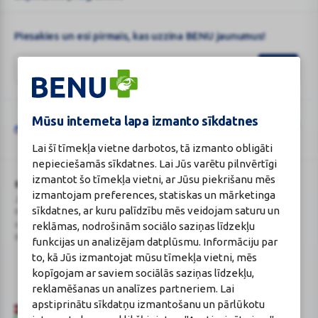
Piesakies un esi pirmais, kas uzzina BENU jaunumus!
Mūsu interneta lapa izmanto sīkdatnes
Šo vietni aizsargā „reCAPTCHA“, un uz to attiecas „Google“
privātuma
Google
politika
un
pakalpojumu sniegšanas noteikumi
.
Lai šī tīmekļa vietne darbotos, tā izmanto obligāti
reCAPTCHA
nepieciešamās sīkdatnes. Lai Jūs varētu pilnvērtīgi
izmantot šo tīmekļa vietni, ar Jūsu piekrišanu mēs
BENU Aptieka Latvija, SIA
Licence
izmantojam preferences, statiskas un mārketinga
Juridiskā adrese / Faktiskā adrese:
Licences numurs:
A00010
sīkdatnes, ar kuru palīdzību mēs veidojam saturu un
Noliktavu iela 5, Dreiliņi, Stopiņu
E-aptiekas kontakti
reklāmas, nodrošinām sociālo saziņas līdzekļu
novads, LV-2130
Aptiekas vadītāja:
Reģistrācijas Nr.: 40003252167
Sertificēta farmaceite: Jeļena
funkcijas un analizējam datplūsmu. Informāciju par
Gončarova
to, kā Jūs izmantojat mūsu tīmekļa vietni, mēs
Reģistrācijas Nr.: F-0834
kopīgojam ar saviem sociālās saziņas līdzekļu,
Sertifikāta Nr.: 215.2025
reklamēšanas un analīzes partneriem. Lai
apstiprinātu sīkdatņu izmantošanu un pārlūkotu