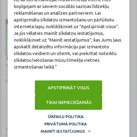
Reģistrācijas Nr.: F-0834
kopīgojam ar saviem sociālās saziņas līdzekļu,
Sertifikāta Nr.: 215.2025
reklamēšanas un analīzes partneriem. Lai
apstiprinātu sīkdatņu izmantošanu un pārlūkotu
interneta lapu, noklikšķiniet uz "Apstiprināt visus".
Ja jūs vēlaties mainīt sīkdatņu iestatījumus,
noklikšķiniet uz "Mainīt iestatījumus", kas Jums ļaus
apskatīt detalizētu informāciju par izmantoto
sīkdatņu veidiem un izlemt, vai piekrītat noteiktu
Zāļu valsts aģentūra
Veselības inspekcija
sīkdatņu lietošanai mūsu tīmekļa vietnes
www.zva.gov.lv
www.vi.gov.lv
izmantošanas laikā.”
Jersikas iela 15, Rīga
Klijānu iela 7, Rīga
Tālr: 67 078 424
Tālr: 67081600
E-pasts: info@zva.gov.lv
E-pasts: vi@vi.gov.lv
APSTIPRINĀT VISUS
TIKAI NEPIECIEŠAMĀS
SĪKFAILU POLITIKA
PRIVĀTUMA POLITIKA
Logo
Logo
© 2026
BENU.LV
. Visas tiesības aizsargātas.
MAINĪT IESTATĪJUMUS
Lapa atjaunināta: 09.08.2026.