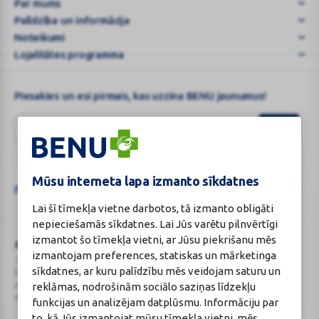
Par mums
klikšķa
Palīdzība un informācija
attālumā!
Noteikumi
Lojalitātes programma
Piesakies un esi pirmais, kas uzzina BENU jaunumus!
Mūsu interneta lapa izmanto sīkdatnes
Šo vietni aizsargā „reCAPTCHA“, un uz to attiecas „Google“
privātuma
Google
politika
un
pakalpojumu sniegšanas noteikumi
.
Lai šī tīmekļa vietne darbotos, tā izmanto obligāti
reCAPTCHA
nepieciešamās sīkdatnes. Lai Jūs varētu pilnvērtīgi
izmantot šo tīmekļa vietni, ar Jūsu piekrišanu mēs
BENU Aptieka Latvija, SIA
Licence
izmantojam preferences, statiskas un mārketinga
Juridiskā adrese / Faktiskā adrese:
Licences numurs:
A00010
sīkdatnes, ar kuru palīdzību mēs veidojam saturu un
Noliktavu iela 5, Dreiliņi, Stopiņu
E-aptiekas kontakti
novads, LV-2130
Aptiekas vadītāja:
reklāmas, nodrošinām sociālo saziņas līdzekļu
Reģistrācijas Nr.: 40003252167
Sertificēta farmaceite: Jeļena
funkcijas un analizējam datplūsmu. Informāciju par
Gončarova
to, kā Jūs izmantojat mūsu tīmekļa vietni, mēs