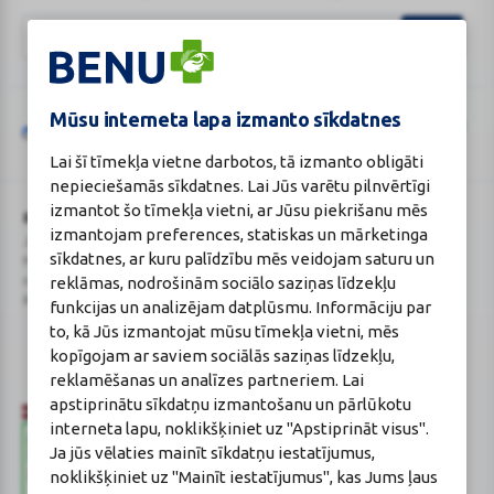
Mūsu interneta lapa izmanto sīkdatnes
Šo vietni aizsargā „reCAPTCHA“, un uz to attiecas „Google“
privātuma
Google
politika
un
pakalpojumu sniegšanas noteikumi
.
Lai šī tīmekļa vietne darbotos, tā izmanto obligāti
reCAPTCHA
nepieciešamās sīkdatnes. Lai Jūs varētu pilnvērtīgi
izmantot šo tīmekļa vietni, ar Jūsu piekrišanu mēs
BENU Aptieka Latvija, SIA
Licence
izmantojam preferences, statiskas un mārketinga
Juridiskā adrese / Faktiskā adrese:
Licences numurs:
A00010
sīkdatnes, ar kuru palīdzību mēs veidojam saturu un
Noliktavu iela 5, Dreiliņi, Stopiņu
E-aptiekas kontakti
reklāmas, nodrošinām sociālo saziņas līdzekļu
novads, LV-2130
Aptiekas vadītāja:
Reģistrācijas Nr.: 40003252167
Sertificēta farmaceite: Jeļena
funkcijas un analizējam datplūsmu. Informāciju par
Gončarova
to, kā Jūs izmantojat mūsu tīmekļa vietni, mēs
Reģistrācijas Nr.: F-0834
kopīgojam ar saviem sociālās saziņas līdzekļu,
Sertifikāta Nr.: 215.2025
reklamēšanas un analīzes partneriem. Lai
apstiprinātu sīkdatņu izmantošanu un pārlūkotu
interneta lapu, noklikšķiniet uz "Apstiprināt visus".
Ja jūs vēlaties mainīt sīkdatņu iestatījumus,
noklikšķiniet uz "Mainīt iestatījumus", kas Jums ļaus