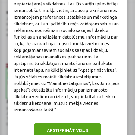
nepieciešamās sīkdatnes. Lai Jūs varētu pilnvērtīgi
izmantot šo tīmekļa vietni, ar Jūsu piekrišanu mēs
BENU Aptieka Latvija, SIA
Licence
izmantojam preferences, statiskas un mārketinga
Juridiskā adrese / Faktiskā adrese:
Licences numurs:
A00010
sīkdatnes, ar kuru palīdzību mēs veidojam saturu un
Noliktavu iela 5, Dreiliņi, Stopiņu
E-aptiekas kontakti
reklāmas, nodrošinām sociālo saziņas līdzekļu
novads, LV-2130
Aptiekas vadītāja:
Reģistrācijas Nr.: 40003252167
Sertificēta farmaceite: Jeļena
funkcijas un analizējam datplūsmu. Informāciju par
Gončarova
to, kā Jūs izmantojat mūsu tīmekļa vietni, mēs
Reģistrācijas Nr.: F-0834
kopīgojam ar saviem sociālās saziņas līdzekļu,
Sertifikāta Nr.: 215.2025
reklamēšanas un analīzes partneriem. Lai
apstiprinātu sīkdatņu izmantošanu un pārlūkotu
interneta lapu, noklikšķiniet uz "Apstiprināt visus".
Ja jūs vēlaties mainīt sīkdatņu iestatījumus,
noklikšķiniet uz "Mainīt iestatījumus", kas Jums ļaus
apskatīt detalizētu informāciju par izmantoto
sīkdatņu veidiem un izlemt, vai piekrītat noteiktu
Zāļu valsts aģentūra
Veselības inspekcija
sīkdatņu lietošanai mūsu tīmekļa vietnes
www.zva.gov.lv
www.vi.gov.lv
izmantošanas laikā.”
Jersikas iela 15, Rīga
Klijānu iela 7, Rīga
Tālr: 67 078 424
Tālr: 67081600
E-pasts: info@zva.gov.lv
E-pasts: vi@vi.gov.lv
APSTIPRINĀT VISUS