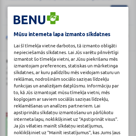
Mūsu interneta lapa izmanto sīkdatnes
Šo vietni aizsargā „reCAPTCHA“, un uz to attiecas „Google“
privātuma
Google
politika
un
pakalpojumu sniegšanas noteikumi
.
Lai šī tīmekļa vietne darbotos, tā izmanto obligāti
reCAPTCHA
nepieciešamās sīkdatnes. Lai Jūs varētu pilnvērtīgi
izmantot šo tīmekļa vietni, ar Jūsu piekrišanu mēs
BENU Aptieka Latvija, SIA
Licence
izmantojam preferences, statiskas un mārketinga
Juridiskā adrese / Faktiskā adrese:
Licences numurs:
A00010
sīkdatnes, ar kuru palīdzību mēs veidojam saturu un
Noliktavu iela 5, Dreiliņi, Stopiņu
E-aptiekas kontakti
reklāmas, nodrošinām sociālo saziņas līdzekļu
novads, LV-2130
Aptiekas vadītāja:
Reģistrācijas Nr.: 40003252167
Sertificēta farmaceite: Jeļena
funkcijas un analizējam datplūsmu. Informāciju par
Gončarova
to, kā Jūs izmantojat mūsu tīmekļa vietni, mēs
Reģistrācijas Nr.: F-0834
kopīgojam ar saviem sociālās saziņas līdzekļu,
Sertifikāta Nr.: 215.2025
reklamēšanas un analīzes partneriem. Lai
apstiprinātu sīkdatņu izmantošanu un pārlūkotu
interneta lapu, noklikšķiniet uz "Apstiprināt visus".
Ja jūs vēlaties mainīt sīkdatņu iestatījumus,
noklikšķiniet uz "Mainīt iestatījumus", kas Jums ļaus