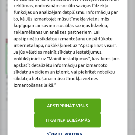
reklāmas, nodrošinām sociālo saziņas līdzekļu
novads, LV-2130
Aptiekas vadītāja:
Reģistrācijas Nr.: 40003252167
Sertificēta farmaceite: Jeļena
funkcijas un analizējam datplūsmu. Informāciju par
Gončarova
to, kā Jūs izmantojat mūsu tīmekļa vietni, mēs
Reģistrācijas Nr.: F-0834
kopīgojam ar saviem sociālās saziņas līdzekļu,
Sertifikāta Nr.: 215.2025
reklamēšanas un analīzes partneriem. Lai
apstiprinātu sīkdatņu izmantošanu un pārlūkotu
interneta lapu, noklikšķiniet uz "Apstiprināt visus".
Ja jūs vēlaties mainīt sīkdatņu iestatījumus,
noklikšķiniet uz "Mainīt iestatījumus", kas Jums ļaus
apskatīt detalizētu informāciju par izmantoto
sīkdatņu veidiem un izlemt, vai piekrītat noteiktu
Zāļu valsts aģentūra
Veselības inspekcija
sīkdatņu lietošanai mūsu tīmekļa vietnes
www.zva.gov.lv
www.vi.gov.lv
izmantošanas laikā.”
Jersikas iela 15, Rīga
Klijānu iela 7, Rīga
Tālr: 67 078 424
Tālr: 67081600
E-pasts: info@zva.gov.lv
E-pasts: vi@vi.gov.lv
APSTIPRINĀT VISUS
TIKAI NEPIECIEŠAMĀS
SĪKFAILU POLITIKA