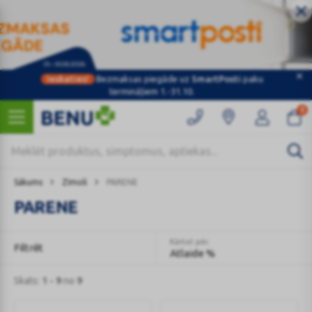
Ieskaties!
Bezmaksas piegāde uz
SmartPosti
paku
termināļiem 1.-31.10.
0
Sākums
Zīmoli
PARENE
PARENE
Kārtot pēc
Filtrēt
Atlaide %
Skats:
1 - 9
no
9