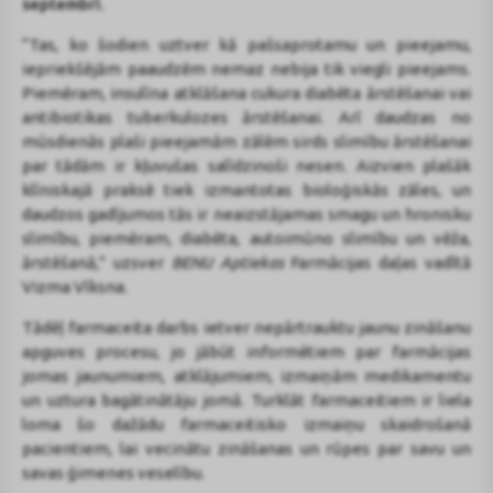
septembrī.
“Tas, ko šodien uztver kā pašsaprotamu un pieejamu,
iepriekšējām paaudzēm nemaz nebija tik viegli pieejams.
Piemēram, insulīna atklāšana cukura diabēta ārstēšanai vai
antibiotikas tuberkulozes ārstēšanai. Arī daudzas no
mūsdienās plaši pieejamām zālēm sirds slimību ārstēšanai
par tādām ir kļuvušas salīdzinoši nesen. Aizvien plašāk
klīniskajā praksē tiek izmantotas bioloģiskās zāles, un
daudzos gadījumos tās ir neaizstājamas smagu un hronisku
slimību, piemēram, diabēta, autoimūno slimību un vēža,
ārstēšanā,” uzsver
BENU Aptiekas
Farmācijas daļas vadītā
Vizma Vīksna.
Tādēļ farmaceita darbs ietver nepārtrauktu jaunu zināšanu
apguves procesu, jo jābūt informētiem par farmācijas
jomas jaunumiem, atklājumiem, izmaiņām medikamentu
un uztura bagātinātāju jomā. Turklāt farmaceitiem ir liela
loma šo dažādu farmaceitisko izmaiņu skaidrošanā
pacientiem, lai vecinātu zināšanas un rūpes par savu un
savas ģimenes veselību.