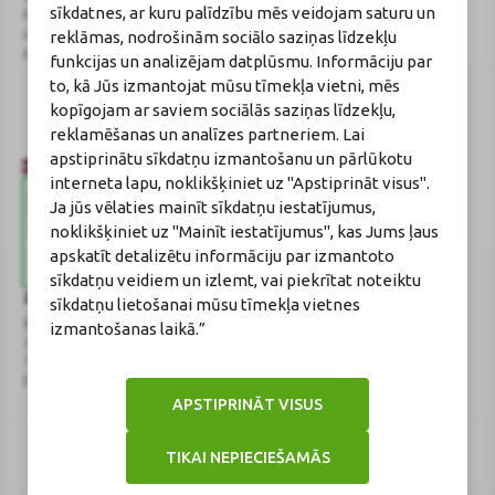
sīkdatnes, ar kuru palīdzību mēs veidojam saturu un
Noliktavu iela 5, Dreiliņi, Stopiņu
E-aptiekas kontakti
reklāmas, nodrošinām sociālo saziņas līdzekļu
novads, LV-2130
Aptiekas vadītāja:
Reģistrācijas Nr.: 40003252167
Sertificēta farmaceite: Jeļena
funkcijas un analizējam datplūsmu. Informāciju par
Gončarova
to, kā Jūs izmantojat mūsu tīmekļa vietni, mēs
Reģistrācijas Nr.: F-0834
kopīgojam ar saviem sociālās saziņas līdzekļu,
Sertifikāta Nr.: 215.2025
reklamēšanas un analīzes partneriem. Lai
apstiprinātu sīkdatņu izmantošanu un pārlūkotu
interneta lapu, noklikšķiniet uz "Apstiprināt visus".
Ja jūs vēlaties mainīt sīkdatņu iestatījumus,
noklikšķiniet uz "Mainīt iestatījumus", kas Jums ļaus
apskatīt detalizētu informāciju par izmantoto
sīkdatņu veidiem un izlemt, vai piekrītat noteiktu
Zāļu valsts aģentūra
Veselības inspekcija
sīkdatņu lietošanai mūsu tīmekļa vietnes
www.zva.gov.lv
www.vi.gov.lv
izmantošanas laikā.”
Jersikas iela 15, Rīga
Klijānu iela 7, Rīga
Tālr: 67 078 424
Tālr: 67081600
E-pasts: info@zva.gov.lv
E-pasts: vi@vi.gov.lv
APSTIPRINĀT VISUS
TIKAI NEPIECIEŠAMĀS