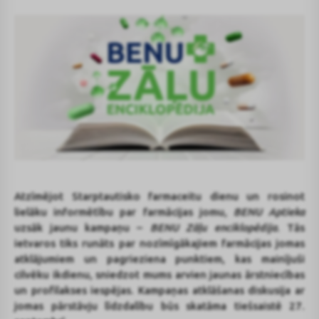
Atzīmējot Starptautisko farmaceitu dienu un rosinot
lielāku informētību par farmācijas jomu,
BENU Aptieka
uzsāk jaunu kampaņu –
BENU Zāļu enciklopēdija
. Tās
ietvaros tiks runāts par nozīmīgākajiem farmācijas jomas
atklājumiem un pagrieziena punktiem, kas mainījuši
cilvēku ikdienu, sniedzot mums arvien jaunas ārstniecības
un profilakses iespējas. Kampaņas atklāšanas diskusija ar
jomas pārstāvju līdzdalību būs skatāma tiešsaistē 27.