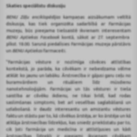
Skaties speciālistu diskusiju
BENU Zāļu enciklopēdijas
kampaņas aizsākumam veltītā
diskusija, kas tiek organizēta sadarbībā ar Farmācijas
muzeju, būs pieejama tiešsaistē ikvienam interesentam
BENU Aptiekas Facebook
kontā, sākot ar 27. septembra
plkst. 18.00. Sarunā piedalīsies Farmācijas muzeja pārstāvis
un
BENU Aptiekas
farmaceiti.
“Farmācijas vēsture ir nozīmīga cilvēces attīstības
kontekstā, jo parāda, ka cilvēkam ir nebeidzama vēlme
atklāt ko jaunu un labāku. Ārstniecība ir gājusi garu ceļu no
buramvārdiem un rituāliem līdz mūsdienu
nanotehnoloģijām. Farmācijai un tās vēsturei ir tieša
saistība ar cilvēku ikdienu, ne tikai brīdī, kad rodas
saslimšanas simptomi, bet arī veselības saglabāšanā un
uzlabošanā. Ir daudz interesantu un amizantu vēstures
faktu un stāstu par to, kā cilvēkus ārstēja, ar ko ārstēja un kā
atklāja ārstniecības līdzekļus, kas sniedz priekšstatu par to,
cik ļoti farmācija un medicīna ir attīstījusies un kādi
ārstniecības līdzekļi ir pieejami ikvienam cilvēkam