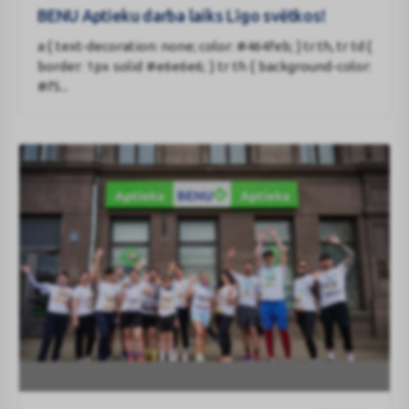
darba
BENU Aptieku darba laiks Līgo svētkos!
laiks
a { text-decoration: none; color: #464feb; } tr th, tr td {
Līgo
border: 1px solid #e6e6e6; } tr th { background-color:
svētkos!
#f5...
BENU