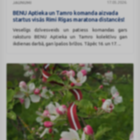
17.05.2026.
JAUNUMI
Aptieka
un
BENU Aptieka un Tamro komanda aizvada
Tamro
startus visās Rimi Rīgas maratona distancēs!
komanda
Veselīgs dzīvesveids un patiess komandas gars
aizvada
raksturo BENU Aptieka un Tamro kolektīvu gan
startus
ikdienas darbā, gan īpašos brīžos. Tāpēc 16. un 17. ...
visās
Rimi
Rīgas
maratona
distancēs!