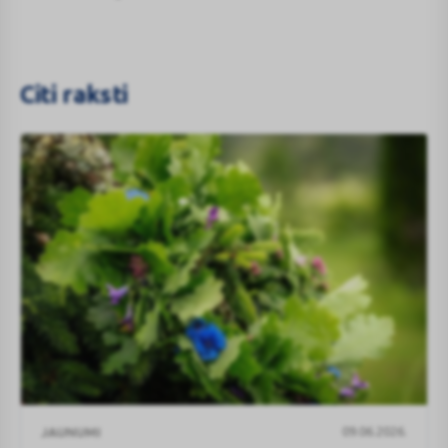
Citi raksti
BENU
09.06.2026.
JAUNUMI
Aptieku