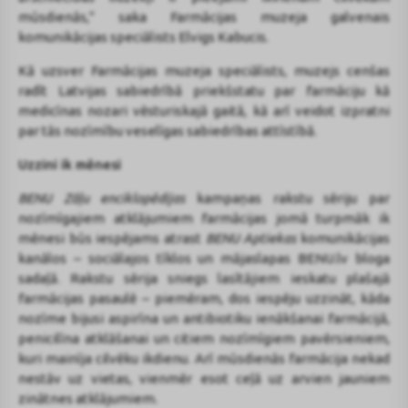
mūsdienās,” saka Farmācijas muzeja galvenais
komunikācijas speciālists Elvigs Kabucis.
Kā uzsver Farmācijas muzeja speciālists, muzejs cenšas
radīt Latvijas sabiedrībā priekšstatu par farmāciju kā
medicīnas nozari vēsturiskajā gaitā, kā arī veidot izpratni
par tās nozīmību veselīgas sabiedrības attīstībā.
Uzzini ik mēnesi
BENU Zāļu enciklopēdijas
kampaņas rakstu sēriju par
nozīmīgajiem atklājumiem farmācijas jomā turpmāk ik
mēnesi būs iespējams atrast
BENU Aptiekas
komunikācijas
kanālos – sociālajos tīklos un mājaslapas BENU.lv bloga
sadaļā. Rakstu sērija sniegs lasītājiem ieskatu plašajā
farmācijas pasaulē – piemēram, dos iespēju uzzināt, kāda
nozīme bijusi aspirīna un antibiotiku ienākšanai farmācijā,
penicilīna atklāšanai un citiem nozīmīgiem pavērsieniem,
kuri mainīja cilvēku ikdienu. Arī mūsdienās farmācija nekad
nestāv uz vietas, vienmēr esot ceļā uz arvien jauniem
zinātnes atklājumiem.