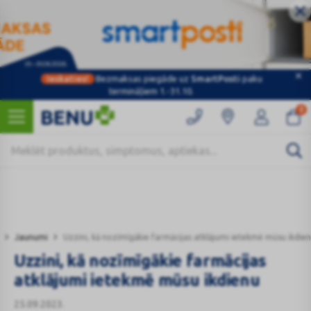
Ieskaties!
Bezmaksas piegāde uz
SmartPosti
paku
Kategorijas
termināļiem 1.-31.10.
0
Jaunumi
Uzzini, kā nozīmīgākie farmācijas atklājumi ietekmē mūsu ikdie
Uzzini, kā nozīmīgākie farmācijas
atklājumi ietekmē mūsu ikdienu
25.09.2023.