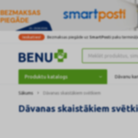
Ieskaties!
Bezmaksas piegāde uz
SmartPosti
paku termināļi
Produktu katalogs
Dāvanu ka
Sākums
Dāvanas skaistākiem svētkiem
Dāvanas skaistākiem svētk