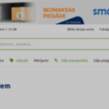
em 1.-31.08.
BENU akcijas avīze
Pakalp
rte
Aktuāli
Mērījumi
Zāļu pieejamība
Zāļu pie
iem