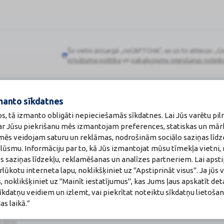
Šo vietni aizsargā „reCAPTCHA“, un uz to attiecas „G
Google
privātuma politika
un
pakalpojumu sniegšanas noteik
reCAPTCHA
manto sīkdatnes
os, tā izmanto obligāti nepieciešamās sīkdatnes. Lai Jūs varētu pil
Zāļu valsts aģen
 ar Jūsu piekrišanu mēs izmantojam preferences, statiskas un mār
:
A00010
www.zva.gov.lv
u mēs veidojam saturu un reklāmas, nodrošinām sociālo saziņas līdz
akti
Jersikas iela 15, Rīg
plūsmu. Informāciju par to, kā Jūs izmantojat mūsu tīmekļa vietni,
a:
Tālr: 67 078 424
maceite: Jeļena Gončarova
E-pasts: info@zva.g
s saziņas līdzekļu, reklamēšanas un analīzes partneriem. Lai apsti
: F-0834
ūkotu interneta lapu, noklikšķiniet uz "Apstiprināt visus". Ja jūs v
215.2025
, noklikšķiniet uz "Mainīt iestatījumus", kas Jums ļaus apskatīt det
īkdatņu veidiem un izlemt, vai piekrītat noteiktu sīkdatņu lietoša
s laikā.”
8.2026.