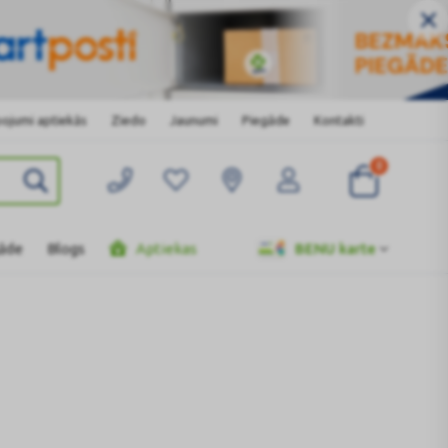
ojumi aptiekās
Ziedo
Jaunumi
Piegāde
Kontakti
0
gāde
Blogs
Aptiekas
BENU karte