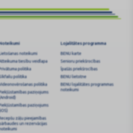
Noteikumi
Lojalitātes programma
Lietošanas noteikumi
BENU karte
Atteikuma tiesību veidlapa
Senioru priekšrocības
Privātuma politika
Īpašās priekšrocības
Sīkfailu politika
BENU lietotne
Videonovērošanas politika
BENU lojalitātes programmas
noteikumi
Piekļūstamības paziņojums
(Android)
Piekļūstamības paziņojums
(iOS)
Recepšu zāļu pieejamības
pārbaudes un rezervācijas
noteikumi