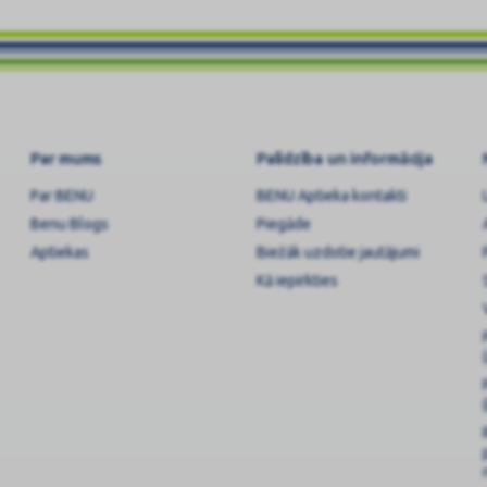
Par mums
Palīdzība un informācija
Par BENU
BENU Aptieka kontakti
Benu Blogs
Piegāde
Aptiekas
Biežāk uzdotie jautājumi
Kā iepirkties