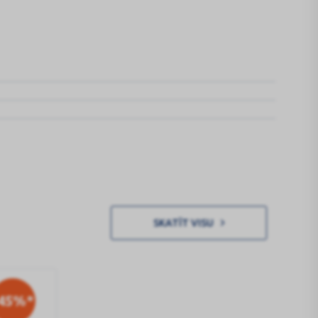
SKATĪT VISU
-45%*