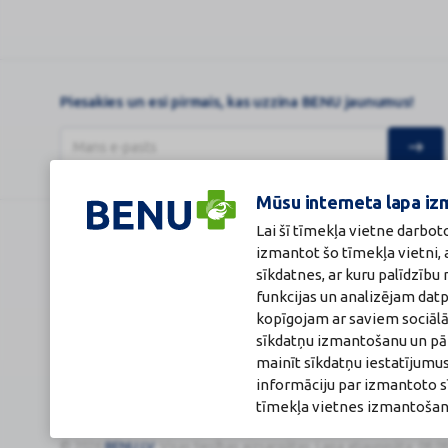
Piesakies un esi pirmais, kas uzzina BENU jaunumus!
Mūsu interneta lapa iz
Lai šī tīmekļa vietne darbot
BENU Aptieka Latvija, SIA
Licence
izmantot šo tīmekļa vietni,
Juridiskā adrese / Faktiskā adrese:
Licences numurs
sīkdatnes, ar kuru palīdzīb
Noliktavu iela 5, Dreiliņi, Stopiņu novads, LV-2130
E-aptiekas kont
funkcijas un analizējam dat
Reģistrācijas Nr.: 40003252167
Aptiekas vadītāj
Sertificēta far
kopīgojam ar saviem sociālā
Reģistrācijas Nr.
sīkdatņu izmantošanu un pārl
Sertifikāta Nr.: 
mainīt sīkdatņu iestatījumus
informāciju par izmantoto s
tīmekļa vietnes izmantošana
© 2026
BENU.LV
. Visas tiesības aizsargātas.
Lapa atjaunināta: 08.0