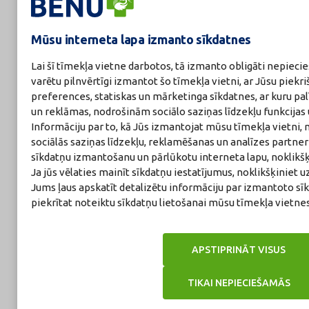
Mūsu interneta lapa izmanto sīkdatnes
Lai šī tīmekļa vietne darbotos, tā izmanto obligāti nepieci
varētu pilnvērtīgi izmantot šo tīmekļa vietni, ar Jūsu pie
preferences, statiskas un mārketinga sīkdatnes, ar kuru pa
un reklāmas, nodrošinām sociālo saziņas līdzekļu funkcijas
Informāciju par to, kā Jūs izmantojat mūsu tīmekļa vietni
sociālās saziņas līdzekļu, reklamēšanas un analīzes partner
sīkdatņu izmantošanu un pārlūkotu interneta lapu, noklikšķi
Ja jūs vēlaties mainīt sīkdatņu iestatījumus, noklikšķiniet u
Jums ļaus apskatīt detalizētu informāciju par izmantoto sī
piekrītat noteiktu sīkdatņu lietošanai mūsu tīmekļa vietne
APSTIPRINĀT VISUS
TIKAI NEPIECIEŠAMĀS