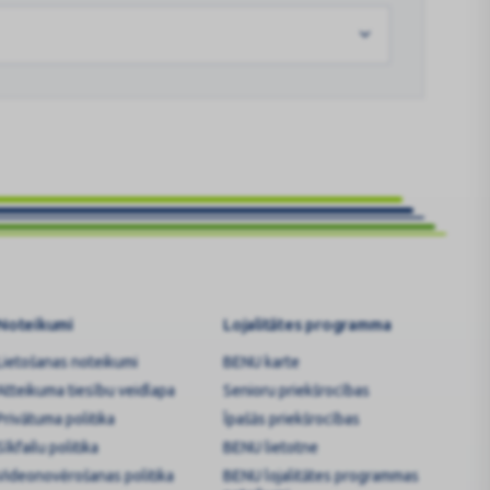
Noteikumi
Lojalitātes programma
Lietošanas noteikumi
BENU karte
Atteikuma tiesību veidlapa
Senioru priekšrocības
Privātuma politika
Īpašās priekšrocības
Sīkfailu politika
BENU lietotne
Videonovērošanas politika
BENU lojalitātes programmas