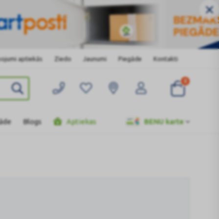
ojumi aptiekās
Ziedo
Jaunumi
Piegāde
Kontakti
0
gāde
Blogs
Aptiekas
BENU karte