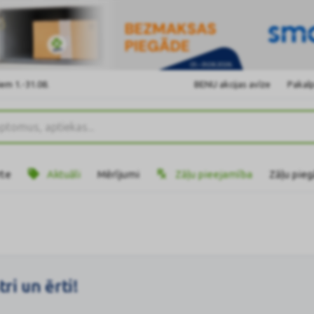
em 1.-31.08.
BENU akcijas avīze
Pakalp
rte
Aktuāli
Mērījumi
Zāļu pieejamība
Zāļu pie
ri un ērti!