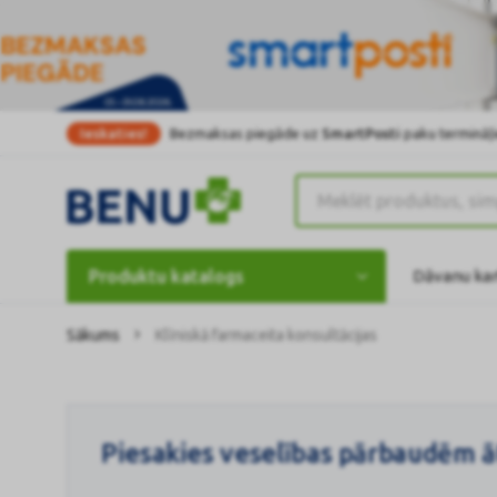
Ieskaties!
Bezmaksas piegāde uz
SmartPosti
paku termināļi
Produktu katalogs
Dāvanu ka
Sākums
Klīniskā farmaceita konsultācijas
Piesakies veselības pārbaudēm āt