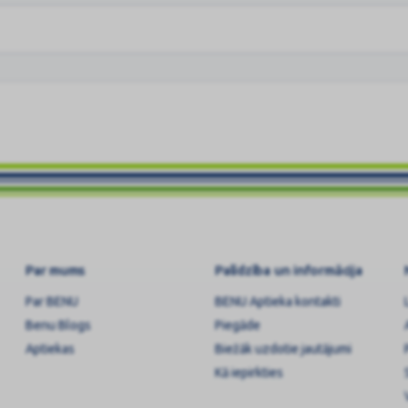
Par mums
Palīdzība un informācija
Par BENU
BENU Aptieka kontakti
Benu Blogs
Piegāde
Aptiekas
Biežāk uzdotie jautājumi
Kā iepirkties