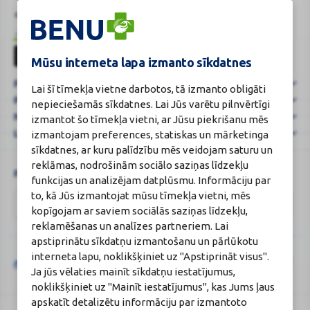
ADVENTES
+37125621621
eaptieka@benu.lv
KALENDĀRS
I-V 9.00–17.00
BENU karte
|
BENU
BENU.LV
karte
Mūsu interneta lapa izmanto sīkdatnes
–
Par mums
e-
Lai šī tīmekļa vietne darbotos, tā izmanto obligāti
Palīdzība un informācija
Aptieka
nepieciešamās sīkdatnes. Lai Jūs varētu pilnvērtīgi
vienmē
Noteikumi
izmantot šo tīmekļa vietni, ar Jūsu piekrišanu mēs
...
Lojalitātes programma
izmantojam preferences, statiskas un mārketinga
sīkdatnes, ar kuru palīdzību mēs veidojam saturu un
reklāmas, nodrošinām sociālo saziņas līdzekļu
Piesakies un esi pirmais, kas uzzina BENU jaunumus!
funkcijas un analizējam datplūsmu. Informāciju par
to, kā Jūs izmantojat mūsu tīmekļa vietni, mēs
kopīgojam ar saviem sociālās saziņas līdzekļu,
reklamēšanas un analīzes partneriem. Lai
apstiprinātu sīkdatņu izmantošanu un pārlūkotu
interneta lapu, noklikšķiniet uz "Apstiprināt visus".
Šo vietni aizsargā „reCAPTCHA“, un uz to attiecas „Google“
privātuma
Ja jūs vēlaties mainīt sīkdatņu iestatījumus,
Google
politika
un
pakalpojumu sniegšanas noteikumi
.
reCAPTCHA
noklikšķiniet uz "Mainīt iestatījumus", kas Jums ļaus
apskatīt detalizētu informāciju par izmantoto