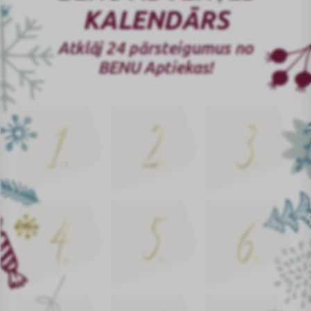
KALENDĀRS
Atklāj 24 pārsteigumus no
BENU Aptiekas!