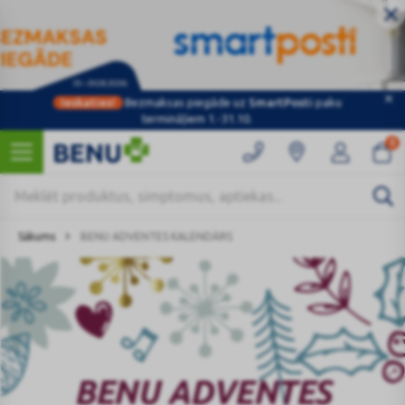
Ieskaties!
Bezmaksas piegāde uz
SmartPosti
paku
termināļiem 1.-31.10.
0
Sākums
BENU ADVENTES KALENDĀRS
BENU ADVENTES