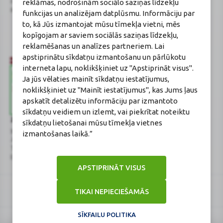
novads, LV-2130
Aptiekas vadītāja:
reklāmas, nodrošinām sociālo saziņas līdzekļu
Reģistrācijas Nr.: 40003252167
Sertificēta farmaceite: Jeļena
funkcijas un analizējam datplūsmu. Informāciju par
Gončarova
to, kā Jūs izmantojat mūsu tīmekļa vietni, mēs
Reģistrācijas Nr.: F-0834
kopīgojam ar saviem sociālās saziņas līdzekļu,
Sertifikāta Nr.: 215.2025
reklamēšanas un analīzes partneriem. Lai
apstiprinātu sīkdatņu izmantošanu un pārlūkotu
interneta lapu, noklikšķiniet uz "Apstiprināt visus".
Ja jūs vēlaties mainīt sīkdatņu iestatījumus,
noklikšķiniet uz "Mainīt iestatījumus", kas Jums ļaus
apskatīt detalizētu informāciju par izmantoto
sīkdatņu veidiem un izlemt, vai piekrītat noteiktu
Zāļu valsts aģentūra
Veselības inspekcija
sīkdatņu lietošanai mūsu tīmekļa vietnes
www.zva.gov.lv
www.vi.gov.lv
izmantošanas laikā.”
Jersikas iela 15, Rīga
Klijānu iela 7, Rīga
Tālr: 67 078 424
Tālr: 67081600
E-pasts: info@zva.gov.lv
E-pasts: vi@vi.gov.lv
APSTIPRINĀT VISUS
TIKAI NEPIECIEŠAMĀS
SĪKFAILU POLITIKA