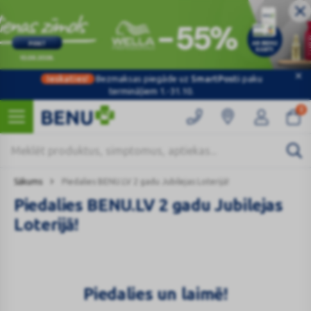
Ieskaties!
Bezmaksas piegāde uz
SmartPosti
paku
termināļiem 1.-31.10.
0
Sākums
Piedalies BENU.LV 2 gadu Jubilejas Loterijā!
Piedalies BENU.LV 2 gadu Jubilejas
Loterijā!
Piedalies un laimē!