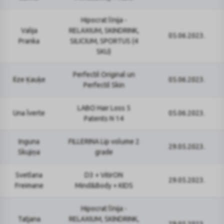
Hipocrat līnija -
Valija
RELAXIUM, SKINDRINK,
05.06.2023.
Pranka
SILICIUM, SPORTUS (4
SKU)
Perfectil Original un
Ilze Ķauķe
05.06.2023.
Perfectil Skin
LABO Hair Loss 5
Una Īverte
05.06.2023.
Patents N 14
Inguna
FILLERINA Lip volume 2
29.05.2023.
Skujiņa
grade
Svetlana
D3 + VitirON
29.05.2023.
Freimane
Mind&Body + KIDS
Hipocrat līnija -
Tatjana
RELAXIUM, SKINDRINK,