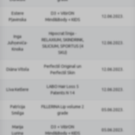
Estere
D3 + VitirON
12.06.2023.
Pļavinska
Mind&Body + KIDS
Hipocrat līnija -
Inga
RELAXIUM, SKINDRINK,
Juhņeviča-
12.06.2023.
SILICIUM, SPORTUS (4
Knoka
SKU)
Perfectil Original un
Diāna Vītola
12.06.2023.
Perfectil Skin
LABO Hair Loss 5
Līva Ketlere
12.06.2023.
Patents N 14
Patrīcija
FILLERINA Lip volume 2
05.06.2023.
Smilga
grade
Marija
D3 + VitirON
05.06.2023.
Lurina
Mind&Body + KIDS