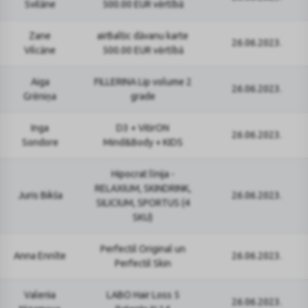
Svilāne
500.00 EUR vērtībā
Zane
airBaltic dāvanu karte
26.06.2023.
Vilcāne
500.00 EUR vērtībā
Aiga
FILLERINA Lip volume 2
26.06.2023.
Grēniņa
grade
Inga
D3 + VitirON
26.06.2023.
Sondore
Mind&Body + KIDS
Hipocrat līnija -
RELAXIUM, SKINDRINK,
Juris Bikša
26.06.2023.
SILICIUM, SPORTUS (4
SKU)
Perfectil Original un
Anna Ennīte
26.06.2023.
Perfectil Skin
Valeriia
LABO Hair Loss 5
26.06.2023.