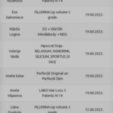
Nizamova
Patents N 14
Ilze
FILLERINA Lip volume 2
19.06.2023.
Kalneniece
grade
Mārīte
D3 + VitirON
19.06.2023.
Logina
Mind&Body + KIDS
Hipocrat līnija -
Valerija
RELAXIUM, SKINDRINK,
19.06.2023.
Veide
SILICIUM, SPORTUS (4
SKU)
Perfectil Original un
Anete Ķeķe
19.06.2023.
Perfectil Skin
Anete
LABO Hair Loss 5
19.06.2023.
Vitjazeva
Patents N 14
Liāna
FILLERINA Lip volume 2
12.06.2023.
Dunkule
grade