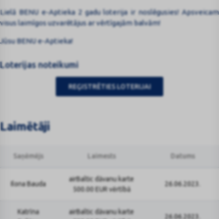
Lielā BENU e-Aptieka 2 gadu loterija ir noslēgusies! Apsveicam
visus laimīgos uzvarētājus ar vērtīgajām balvām!
Jūsu BENU e-Aptieka!
Loterijas noteikumi
REĢISTRĒTIES LOTERIJAI
Laimētāji
Saņēmējs
Laimests
Datums
airBaltic dāvanu karte
Ilona Bauda
26.06.2023.
500.00 EUR vērtībā
Katrīna
airBaltic dāvanu karte
26.06.2023.