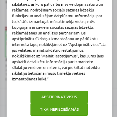
Reģistrācijas Nr.: 40003252167
Sertificēta farmaceite: Jeļena
sīkdatnes, ar kuru palīdzību mēs veidojam saturu un
Gončarova
reklāmas, nodrošinām sociālo saziņas līdzekļu
Reģistrācijas Nr.: F-0834
funkcijas un analizējam datplūsmu. Informāciju par
Sertifikāta Nr.: 215.2025
to, kā Jūs izmantojat mūsu tīmekļa vietni, mēs
kopīgojam ar saviem sociālās saziņas līdzekļu,
reklamēšanas un analīzes partneriem. Lai
apstiprinātu sīkdatņu izmantošanu un pārlūkotu
interneta lapu, noklikšķiniet uz "Apstiprināt visus". Ja
jūs vēlaties mainīt sīkdatņu iestatījumus,
noklikšķiniet uz "Mainīt iestatījumus", kas Jums ļaus
Zāļu valsts aģentūra
Veselības inspekcija
apskatīt detalizētu informāciju par izmantoto
www.zva.gov.lv
www.vi.gov.lv
sīkdatņu veidiem un izlemt, vai piekrītat noteiktu
Jersikas iela 15, Rīga
Klijānu iela 7, Rīga
sīkdatņu lietošanai mūsu tīmekļa vietnes
Tālr: 67 078 424
Tālr: 67081600
izmantošanas laikā.”
E-pasts: info@zva.gov.lv
E-pasts: vi@vi.gov.lv
APSTIPRINĀT VISUS
TIKAI NEPIECIEŠAMĀS