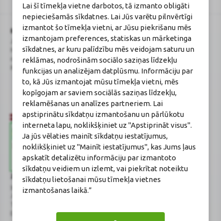
Lai šī tīmekļa vietne darbotos, tā izmanto obligāti
reCAPTCHA
nepieciešamās sīkdatnes. Lai Jūs varētu pilnvērtīgi
izmantot šo tīmekļa vietni, ar Jūsu piekrišanu mēs
BENU Aptieka Latvija, SIA
Licence
izmantojam preferences, statiskas un mārketinga
Juridiskā adrese / Faktiskā adrese:
Licences numurs:
A00010
sīkdatnes, ar kuru palīdzību mēs veidojam saturu un
Noliktavu iela 5, Dreiliņi, Stopiņu
E-aptiekas kontakti
novads, LV-2130
Aptiekas vadītāja:
reklāmas, nodrošinām sociālo saziņas līdzekļu
Reģistrācijas Nr.: 40003252167
Sertificēta farmaceite: Jeļena
funkcijas un analizējam datplūsmu. Informāciju par
Gončarova
to, kā Jūs izmantojat mūsu tīmekļa vietni, mēs
Reģistrācijas Nr.: F-0834
kopīgojam ar saviem sociālās saziņas līdzekļu,
Sertifikāta Nr.: 215.2025
reklamēšanas un analīzes partneriem. Lai
apstiprinātu sīkdatņu izmantošanu un pārlūkotu
interneta lapu, noklikšķiniet uz "Apstiprināt visus".
Ja jūs vēlaties mainīt sīkdatņu iestatījumus,
noklikšķiniet uz "Mainīt iestatījumus", kas Jums ļaus
apskatīt detalizētu informāciju par izmantoto
sīkdatņu veidiem un izlemt, vai piekrītat noteiktu
Zāļu valsts aģentūra
Veselības inspekcija
sīkdatņu lietošanai mūsu tīmekļa vietnes
www.zva.gov.lv
www.vi.gov.lv
izmantošanas laikā.”
Jersikas iela 15, Rīga
Klijānu iela 7, Rīga
Tālr: 67 078 424
Tālr: 67081600
E-pasts: info@zva.gov.lv
E-pasts: vi@vi.gov.lv