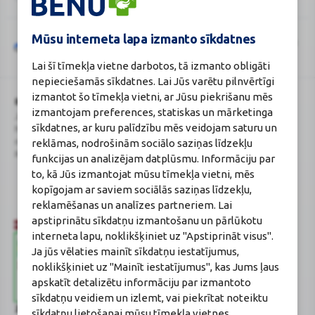
Mūsu interneta lapa izmanto sīkdatnes
Šo vietni aizsargā „reCAPTCHA“, un uz to attiecas „Google“
privātuma
Google
politika
un
pakalpojumu sniegšanas noteikumi
.
Lai šī tīmekļa vietne darbotos, tā izmanto obligāti
reCAPTCHA
nepieciešamās sīkdatnes. Lai Jūs varētu pilnvērtīgi
izmantot šo tīmekļa vietni, ar Jūsu piekrišanu mēs
BENU Aptieka Latvija, SIA
Licence
izmantojam preferences, statiskas un mārketinga
Juridiskā adrese / Faktiskā adrese:
Licences numurs:
A00010
sīkdatnes, ar kuru palīdzību mēs veidojam saturu un
Noliktavu iela 5, Dreiliņi, Stopiņu
E-aptiekas kontakti
novads, LV-2130
Aptiekas vadītāja:
reklāmas, nodrošinām sociālo saziņas līdzekļu
Reģistrācijas Nr.: 40003252167
Sertificēta farmaceite: Jeļena
funkcijas un analizējam datplūsmu. Informāciju par
Gončarova
to, kā Jūs izmantojat mūsu tīmekļa vietni, mēs
Reģistrācijas Nr.: F-0834
kopīgojam ar saviem sociālās saziņas līdzekļu,
Sertifikāta Nr.: 215.2025
reklamēšanas un analīzes partneriem. Lai
apstiprinātu sīkdatņu izmantošanu un pārlūkotu
interneta lapu, noklikšķiniet uz "Apstiprināt visus".
Ja jūs vēlaties mainīt sīkdatņu iestatījumus,
noklikšķiniet uz "Mainīt iestatījumus", kas Jums ļaus
apskatīt detalizētu informāciju par izmantoto
sīkdatņu veidiem un izlemt, vai piekrītat noteiktu
Zāļu valsts aģentūra
Veselības inspekcija
sīkdatņu lietošanai mūsu tīmekļa vietnes