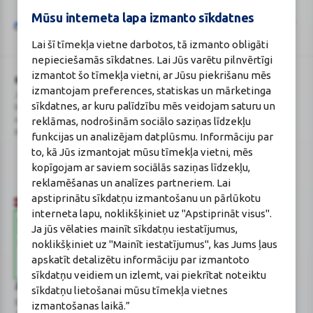
Mūsu interneta lapa izmanto sīkdatnes
Šo vietni aizsargā „reCAPTCHA“, un uz to attiecas „Google“
privātuma
Google
politika
un
pakalpojumu sniegšanas noteikumi
.
Lai šī tīmekļa vietne darbotos, tā izmanto obligāti
reCAPTCHA
nepieciešamās sīkdatnes. Lai Jūs varētu pilnvērtīgi
izmantot šo tīmekļa vietni, ar Jūsu piekrišanu mēs
BENU Aptieka Latvija, SIA
Licence
izmantojam preferences, statiskas un mārketinga
Juridiskā adrese / Faktiskā adrese:
Licences numurs:
A00010
sīkdatnes, ar kuru palīdzību mēs veidojam saturu un
Noliktavu iela 5, Dreiliņi, Stopiņu
E-aptiekas kontakti
novads, LV-2130
Aptiekas vadītāja:
reklāmas, nodrošinām sociālo saziņas līdzekļu
Reģistrācijas Nr.: 40003252167
Sertificēta farmaceite: Jeļena
funkcijas un analizējam datplūsmu. Informāciju par
Gončarova
to, kā Jūs izmantojat mūsu tīmekļa vietni, mēs
Reģistrācijas Nr.: F-0834
kopīgojam ar saviem sociālās saziņas līdzekļu,
Sertifikāta Nr.: 215.2025
reklamēšanas un analīzes partneriem. Lai
apstiprinātu sīkdatņu izmantošanu un pārlūkotu
interneta lapu, noklikšķiniet uz "Apstiprināt visus".
Ja jūs vēlaties mainīt sīkdatņu iestatījumus,
noklikšķiniet uz "Mainīt iestatījumus", kas Jums ļaus
apskatīt detalizētu informāciju par izmantoto
sīkdatņu veidiem un izlemt, vai piekrītat noteiktu
Zāļu valsts aģentūra
Veselības inspekcija
sīkdatņu lietošanai mūsu tīmekļa vietnes
www.zva.gov.lv
www.vi.gov.lv
izmantošanas laikā.”