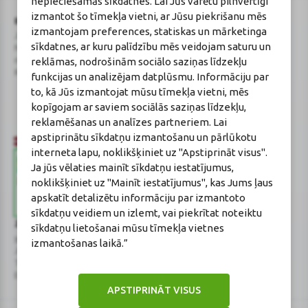
nepieciešamās sīkdatnes. Lai Jūs varētu pilnvērtīgi
izmantot šo tīmekļa vietni, ar Jūsu piekrišanu mēs
BENU Aptieka Latvija, SIA
Licence
izmantojam preferences, statiskas un mārketinga
Juridiskā adrese / Faktiskā adrese:
Licences numurs:
A00010
sīkdatnes, ar kuru palīdzību mēs veidojam saturu un
Noliktavu iela 5, Dreiliņi, Stopiņu
E-aptiekas kontakti
novads, LV-2130
Aptiekas vadītāja:
reklāmas, nodrošinām sociālo saziņas līdzekļu
Reģistrācijas Nr.: 40003252167
Sertificēta farmaceite: Jeļena
funkcijas un analizējam datplūsmu. Informāciju par
Gončarova
to, kā Jūs izmantojat mūsu tīmekļa vietni, mēs
Reģistrācijas Nr.: F-0834
kopīgojam ar saviem sociālās saziņas līdzekļu,
Sertifikāta Nr.: 215.2025
reklamēšanas un analīzes partneriem. Lai
apstiprinātu sīkdatņu izmantošanu un pārlūkotu
interneta lapu, noklikšķiniet uz "Apstiprināt visus".
Ja jūs vēlaties mainīt sīkdatņu iestatījumus,
noklikšķiniet uz "Mainīt iestatījumus", kas Jums ļaus
apskatīt detalizētu informāciju par izmantoto
sīkdatņu veidiem un izlemt, vai piekrītat noteiktu
Zāļu valsts aģentūra
Veselības inspekcija
sīkdatņu lietošanai mūsu tīmekļa vietnes
www.zva.gov.lv
www.vi.gov.lv
izmantošanas laikā.”
Jersikas iela 15, Rīga
Klijānu iela 7, Rīga
Tālr: 67 078 424
Tālr: 67081600
E-pasts: info@zva.gov.lv
E-pasts: vi@vi.gov.lv
APSTIPRINĀT VISUS