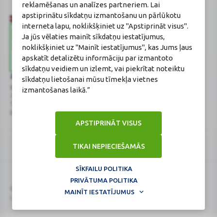
reklamēšanas un analīzes partneriem. Lai
apstiprinātu sīkdatņu izmantošanu un pārlūkotu
interneta lapu, noklikšķiniet uz "Apstiprināt visus".
Ja jūs vēlaties mainīt sīkdatņu iestatījumus,
noklikšķiniet uz "Mainīt iestatījumus", kas Jums ļaus
apskatīt detalizētu informāciju par izmantoto
sīkdatņu veidiem un izlemt, vai piekrītat noteiktu
Zāļu valsts aģentūra
Veselības inspekcija
sīkdatņu lietošanai mūsu tīmekļa vietnes
www.zva.gov.lv
www.vi.gov.lv
izmantošanas laikā.”
Jersikas iela 15, Rīga
Klijānu iela 7, Rīga
Tālr: 67 078 424
Tālr: 67081600
E-pasts: info@zva.gov.lv
E-pasts: vi@vi.gov.lv
APSTIPRINĀT VISUS
TIKAI NEPIECIEŠAMĀS
SĪKFAILU POLITIKA
PRIVĀTUMA POLITIKA
Logo
Logo
© 2026
BENU.LV
. Visas tiesības aizsargātas.
MAINĪT IESTATĪJUMUS
Lapa atjaunināta: 07.08.2026.