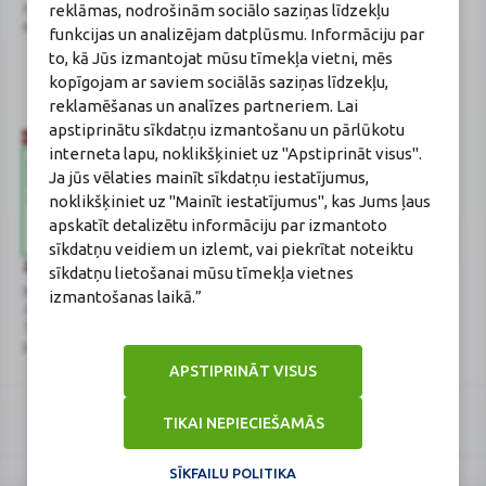
reklāmas, nodrošinām sociālo saziņas līdzekļu
novads, LV-2130
Aptiekas vadītāja:
Reģistrācijas Nr.: 40003252167
Sertificēta farmaceite: Jeļena
funkcijas un analizējam datplūsmu. Informāciju par
Gončarova
to, kā Jūs izmantojat mūsu tīmekļa vietni, mēs
Reģistrācijas Nr.: F-0834
kopīgojam ar saviem sociālās saziņas līdzekļu,
Sertifikāta Nr.: 215.2025
reklamēšanas un analīzes partneriem. Lai
apstiprinātu sīkdatņu izmantošanu un pārlūkotu
interneta lapu, noklikšķiniet uz "Apstiprināt visus".
Ja jūs vēlaties mainīt sīkdatņu iestatījumus,
noklikšķiniet uz "Mainīt iestatījumus", kas Jums ļaus
apskatīt detalizētu informāciju par izmantoto
sīkdatņu veidiem un izlemt, vai piekrītat noteiktu
Zāļu valsts aģentūra
Veselības inspekcija
sīkdatņu lietošanai mūsu tīmekļa vietnes
www.zva.gov.lv
www.vi.gov.lv
izmantošanas laikā.”
Jersikas iela 15, Rīga
Klijānu iela 7, Rīga
Tālr: 67 078 424
Tālr: 67081600
E-pasts: info@zva.gov.lv
E-pasts: vi@vi.gov.lv
APSTIPRINĀT VISUS
TIKAI NEPIECIEŠAMĀS
SĪKFAILU POLITIKA