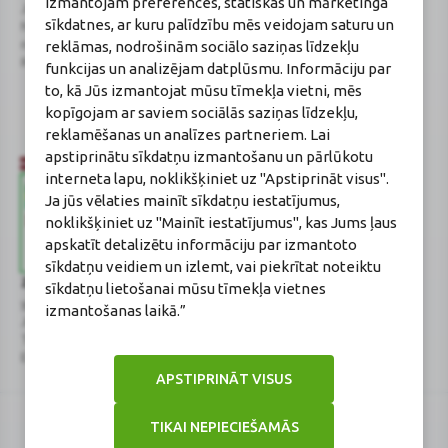
izmantojam preferences, statiskas un mārketinga
Juridiskā adrese / Faktiskā adrese:
Licences numurs:
A00010
sīkdatnes, ar kuru palīdzību mēs veidojam saturu un
Noliktavu iela 5, Dreiliņi, Stopiņu
E-aptiekas kontakti
reklāmas, nodrošinām sociālo saziņas līdzekļu
novads, LV-2130
Aptiekas vadītāja:
Reģistrācijas Nr.: 40003252167
Sertificēta farmaceite: Jeļena
funkcijas un analizējam datplūsmu. Informāciju par
Gončarova
to, kā Jūs izmantojat mūsu tīmekļa vietni, mēs
Reģistrācijas Nr.: F-0834
kopīgojam ar saviem sociālās saziņas līdzekļu,
Sertifikāta Nr.: 215.2025
reklamēšanas un analīzes partneriem. Lai
apstiprinātu sīkdatņu izmantošanu un pārlūkotu
interneta lapu, noklikšķiniet uz "Apstiprināt visus".
Ja jūs vēlaties mainīt sīkdatņu iestatījumus,
noklikšķiniet uz "Mainīt iestatījumus", kas Jums ļaus
apskatīt detalizētu informāciju par izmantoto
sīkdatņu veidiem un izlemt, vai piekrītat noteiktu
Zāļu valsts aģentūra
Veselības inspekcija
sīkdatņu lietošanai mūsu tīmekļa vietnes
www.zva.gov.lv
www.vi.gov.lv
izmantošanas laikā.”
Jersikas iela 15, Rīga
Klijānu iela 7, Rīga
Tālr: 67 078 424
Tālr: 67081600
E-pasts: info@zva.gov.lv
E-pasts: vi@vi.gov.lv
APSTIPRINĀT VISUS
TIKAI NEPIECIEŠAMĀS