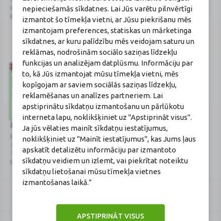
nepieciešamās sīkdatnes. Lai Jūs varētu pilnvērtīgi
novads, LV-2130
Aptiekas vadītāja:
Reģistrācijas Nr.: 40003252167
Sertificēta farmaceite: Jeļena
izmantot šo tīmekļa vietni, ar Jūsu piekrišanu mēs
Gončarova
izmantojam preferences, statiskas un mārketinga
Reģistrācijas Nr.: F-0834
sīkdatnes, ar kuru palīdzību mēs veidojam saturu un
Sertifikāta Nr.: 215.2025
reklāmas, nodrošinām sociālo saziņas līdzekļu
funkcijas un analizējam datplūsmu. Informāciju par
to, kā Jūs izmantojat mūsu tīmekļa vietni, mēs
kopīgojam ar saviem sociālās saziņas līdzekļu,
reklamēšanas un analīzes partneriem. Lai
apstiprinātu sīkdatņu izmantošanu un pārlūkotu
interneta lapu, noklikšķiniet uz "Apstiprināt visus".
Zāļu valsts aģentūra
Veselības inspekcija
Ja jūs vēlaties mainīt sīkdatņu iestatījumus,
www.zva.gov.lv
www.vi.gov.lv
noklikšķiniet uz "Mainīt iestatījumus", kas Jums ļaus
Jersikas iela 15, Rīga
Klijānu iela 7, Rīga
apskatīt detalizētu informāciju par izmantoto
Tālr: 67 078 424
Tālr: 67081600
sīkdatņu veidiem un izlemt, vai piekrītat noteiktu
E-pasts: info@zva.gov.lv
E-pasts: vi@vi.gov.lv
sīkdatņu lietošanai mūsu tīmekļa vietnes
izmantošanas laikā.”
APSTIPRINĀT VISUS