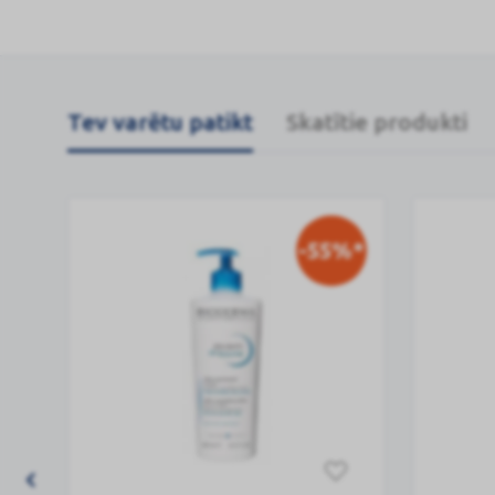
Tev varētu patikt
Skatītie produkti
-55%*