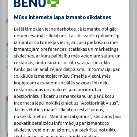
Mūsu interneta lapa izmanto sīkdatnes
Šo vietni aizsargā „reCAPTCHA“, un uz to attiecas „Google“
privātuma
Google
politika
un
pakalpojumu sniegšanas noteikumi
.
Lai šī tīmekļa vietne darbotos, tā izmanto obligāti
reCAPTCHA
nepieciešamās sīkdatnes. Lai Jūs varētu pilnvērtīgi
izmantot šo tīmekļa vietni, ar Jūsu piekrišanu mēs
BENU Aptieka Latvija, SIA
Licence
izmantojam preferences, statiskas un mārketinga
Juridiskā adrese / Faktiskā adrese:
Licences numurs:
A00010
sīkdatnes, ar kuru palīdzību mēs veidojam saturu un
Noliktavu iela 5, Dreiliņi, Stopiņu
E-aptiekas kontakti
reklāmas, nodrošinām sociālo saziņas līdzekļu
novads, LV-2130
Aptiekas vadītāja:
Reģistrācijas Nr.: 40003252167
Sertificēta farmaceite: Jeļena
funkcijas un analizējam datplūsmu. Informāciju par
Gončarova
to, kā Jūs izmantojat mūsu tīmekļa vietni, mēs
Reģistrācijas Nr.: F-0834
kopīgojam ar saviem sociālās saziņas līdzekļu,
Sertifikāta Nr.: 215.2025
reklamēšanas un analīzes partneriem. Lai
apstiprinātu sīkdatņu izmantošanu un pārlūkotu
interneta lapu, noklikšķiniet uz "Apstiprināt visus".
Ja jūs vēlaties mainīt sīkdatņu iestatījumus,
noklikšķiniet uz "Mainīt iestatījumus", kas Jums ļaus
apskatīt detalizētu informāciju par izmantoto
sīkdatņu veidiem un izlemt, vai piekrītat noteiktu
Zāļu valsts aģentūra
Veselības inspekcija
sīkdatņu lietošanai mūsu tīmekļa vietnes