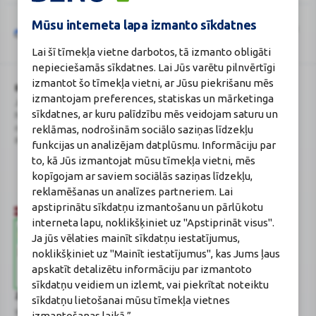
Mūsu interneta lapa izmanto sīkdatnes
Šo vietni aizsargā „reCAPTCHA“, un uz to attiecas „Google“
privātuma
Google
politika
un
pakalpojumu sniegšanas noteikumi
.
Lai šī tīmekļa vietne darbotos, tā izmanto obligāti
reCAPTCHA
nepieciešamās sīkdatnes. Lai Jūs varētu pilnvērtīgi
izmantot šo tīmekļa vietni, ar Jūsu piekrišanu mēs
BENU Aptieka Latvija, SIA
Licence
izmantojam preferences, statiskas un mārketinga
Juridiskā adrese / Faktiskā adrese:
Licences numurs:
A00010
sīkdatnes, ar kuru palīdzību mēs veidojam saturu un
Noliktavu iela 5, Dreiliņi, Stopiņu
E-aptiekas kontakti
novads, LV-2130
Aptiekas vadītāja:
reklāmas, nodrošinām sociālo saziņas līdzekļu
Reģistrācijas Nr.: 40003252167
Sertificēta farmaceite: Jeļena
funkcijas un analizējam datplūsmu. Informāciju par
Gončarova
to, kā Jūs izmantojat mūsu tīmekļa vietni, mēs
Reģistrācijas Nr.: F-0834
kopīgojam ar saviem sociālās saziņas līdzekļu,
Sertifikāta Nr.: 215.2025
reklamēšanas un analīzes partneriem. Lai
apstiprinātu sīkdatņu izmantošanu un pārlūkotu
interneta lapu, noklikšķiniet uz "Apstiprināt visus".
Ja jūs vēlaties mainīt sīkdatņu iestatījumus,
noklikšķiniet uz "Mainīt iestatījumus", kas Jums ļaus
apskatīt detalizētu informāciju par izmantoto
sīkdatņu veidiem un izlemt, vai piekrītat noteiktu
Zāļu valsts aģentūra
Veselības inspekcija
sīkdatņu lietošanai mūsu tīmekļa vietnes
www.zva.gov.lv
www.vi.gov.lv
izmantošanas laikā.”