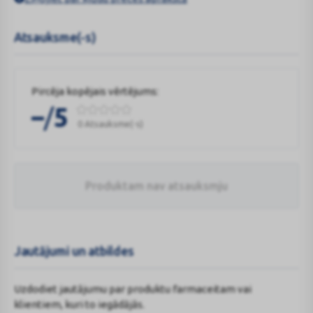
Atsauksme(-s)
Pircēja kopējais vērtējums:
/
–
5
0 Atsauksme(-s)
Produktam nav atsauksmju
Jautājumi un atbildes
Uzdodiet jautājumu par produktu farmaceitam vai
klientiem, kuri to iegādājās.