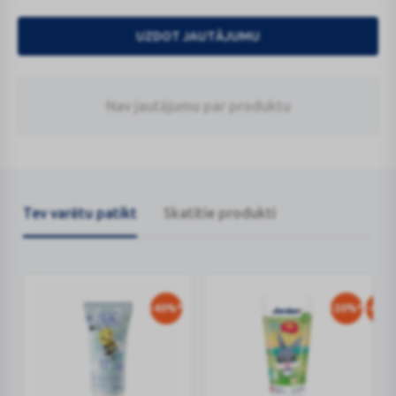
UZDOT JAUTĀJUMU
Nav jautājumu par produktu
Tev varētu patikt
Skatītie produkti
-40%*
-20%*
-40%