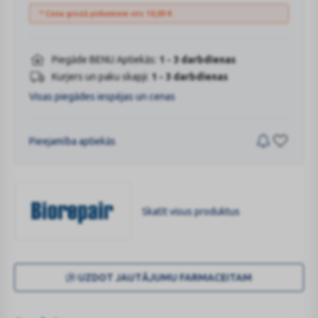
* Cena grozā pirkumiem virs
10,00
€
Piegāde BENU Aptiekās:
1 - 3 darbdienas
Kurjers un paku skapji:
1 - 3 darbdienas
Visas piegādes iespējas un cenas
Pieejamība aptiekās
Skatīt visus produktus
BIOREPAIR
UZDOT JAUTĀJUMU FARMACEITAM