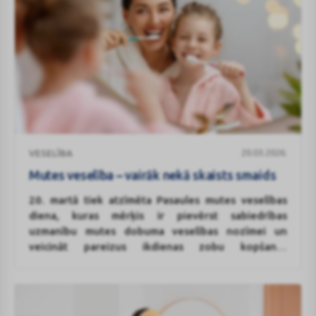
Mutes
20.03.2026.
VESELĪBA
veselība
–
Mutes veselība – vairāk nekā skaists smaids
vairāk
20. martā tiek atzīmēta Pasaules mutes veselības
nekā
diena, kuras mērķis ir pievērst sabiedrības
skaists
uzmanību mutes dobuma veselības nozīmei un
smaids
veicināt pareizus ikdienas zobu kopšanas
paradumus. Par mutes veselības nozīmi, biežākajām
kļūdām zobu tīrīšanā un mutes veselības ietekmi uz
vispārējo veselību stāsta Rīgas Stradiņa
universitātes Stomatoloģijas Institūta Estētikas