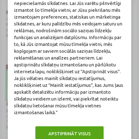
nepieciešamās sīkdatnes. Lai Jūs varētu pilnvērtīgi
izmantot šo tīmekļa vietni, ar Jūsu piekrišanu mēs
BENU Aptieka Latvija, SIA
Licence
izmantojam preferences, statiskas un mārketinga
Juridiskā adrese / Faktiskā adrese:
Licences numurs:
A00010
sīkdatnes, ar kuru palīdzību mēs veidojam saturu un
Noliktavu iela 5, Dreiliņi, Stopiņu
E-aptiekas kontakti
novads, LV-2130
Aptiekas vadītāja:
reklāmas, nodrošinām sociālo saziņas līdzekļu
Reģistrācijas Nr.: 40003252167
Sertificēta farmaceite: Jeļena
funkcijas un analizējam datplūsmu. Informāciju par
Gončarova
to, kā Jūs izmantojat mūsu tīmekļa vietni, mēs
Reģistrācijas Nr.: F-0834
kopīgojam ar saviem sociālās saziņas līdzekļu,
Sertifikāta Nr.: 215.2025
reklamēšanas un analīzes partneriem. Lai
apstiprinātu sīkdatņu izmantošanu un pārlūkotu
interneta lapu, noklikšķiniet uz "Apstiprināt visus".
Ja jūs vēlaties mainīt sīkdatņu iestatījumus,
noklikšķiniet uz "Mainīt iestatījumus", kas Jums ļaus
apskatīt detalizētu informāciju par izmantoto
sīkdatņu veidiem un izlemt, vai piekrītat noteiktu
Zāļu valsts aģentūra
Veselības inspekcija
sīkdatņu lietošanai mūsu tīmekļa vietnes
www.zva.gov.lv
www.vi.gov.lv
izmantošanas laikā.”
Jersikas iela 15, Rīga
Klijānu iela 7, Rīga
Tālr: 67 078 424
Tālr: 67081600
E-pasts: info@zva.gov.lv
E-pasts: vi@vi.gov.lv
APSTIPRINĀT VISUS