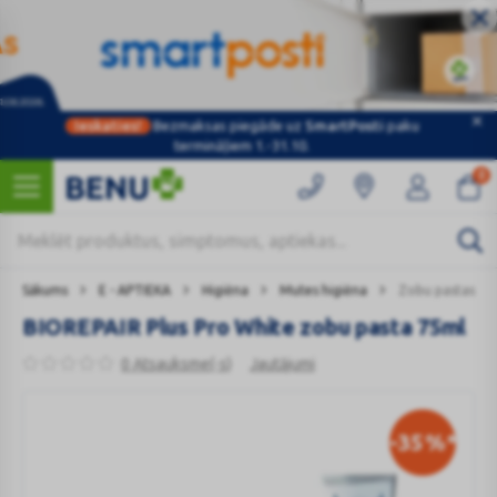
Ieskaties!
Bezmaksas piegāde uz
SmartPosti
paku
termināļiem 1.-31.10.
0
Sākums
E - APTIEKA
Higiēna
Mutes higiēna
Zobu pastas
BIOREPAIR Plus Pro White zobu pasta 75ml
0 Atsauksme(-s)
Jautājumi
-35
%*