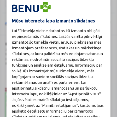
Mūsu interneta lapa izmanto sīkdatnes
Šo vietni aizsargā „reCAPTCHA“, un uz to attiecas „Google“
privātuma
Google
politika
un
pakalpojumu sniegšanas noteikumi
.
Lai šī tīmekļa vietne darbotos, tā izmanto obligāti
reCAPTCHA
nepieciešamās sīkdatnes. Lai Jūs varētu pilnvērtīgi
izmantot šo tīmekļa vietni, ar Jūsu piekrišanu mēs
BENU Aptieka Latvija, SIA
Licence
izmantojam preferences, statiskas un mārketinga
Juridiskā adrese / Faktiskā adrese:
Licences numurs:
A00010
sīkdatnes, ar kuru palīdzību mēs veidojam saturu un
Noliktavu iela 5, Dreiliņi, Stopiņu
E-aptiekas kontakti
novads, LV-2130
Aptiekas vadītāja:
reklāmas, nodrošinām sociālo saziņas līdzekļu
Reģistrācijas Nr.: 40003252167
Sertificēta farmaceite: Jeļena
funkcijas un analizējam datplūsmu. Informāciju par
Gončarova
to, kā Jūs izmantojat mūsu tīmekļa vietni, mēs
Reģistrācijas Nr.: F-0834
kopīgojam ar saviem sociālās saziņas līdzekļu,
Sertifikāta Nr.: 215.2025
reklamēšanas un analīzes partneriem. Lai
apstiprinātu sīkdatņu izmantošanu un pārlūkotu
interneta lapu, noklikšķiniet uz "Apstiprināt visus".
Ja jūs vēlaties mainīt sīkdatņu iestatījumus,
noklikšķiniet uz "Mainīt iestatījumus", kas Jums ļaus
apskatīt detalizētu informāciju par izmantoto
sīkdatņu veidiem un izlemt, vai piekrītat noteiktu