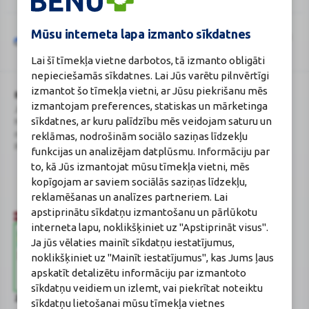
Mūsu interneta lapa izmanto sīkdatnes
Šo vietni aizsargā „reCAPTCHA“, un uz to attiecas „Google“
privātuma
Google
politika
un
pakalpojumu sniegšanas noteikumi
.
Lai šī tīmekļa vietne darbotos, tā izmanto obligāti
reCAPTCHA
nepieciešamās sīkdatnes. Lai Jūs varētu pilnvērtīgi
izmantot šo tīmekļa vietni, ar Jūsu piekrišanu mēs
BENU Aptieka Latvija, SIA
Licence
izmantojam preferences, statiskas un mārketinga
Juridiskā adrese / Faktiskā adrese:
Licences numurs:
A00010
sīkdatnes, ar kuru palīdzību mēs veidojam saturu un
Noliktavu iela 5, Dreiliņi, Stopiņu
E-aptiekas kontakti
novads, LV-2130
Aptiekas vadītāja:
reklāmas, nodrošinām sociālo saziņas līdzekļu
Reģistrācijas Nr.: 40003252167
Sertificēta farmaceite: Jeļena
funkcijas un analizējam datplūsmu. Informāciju par
Gončarova
to, kā Jūs izmantojat mūsu tīmekļa vietni, mēs
Reģistrācijas Nr.: F-0834
kopīgojam ar saviem sociālās saziņas līdzekļu,
Sertifikāta Nr.: 215.2025
reklamēšanas un analīzes partneriem. Lai
apstiprinātu sīkdatņu izmantošanu un pārlūkotu
interneta lapu, noklikšķiniet uz "Apstiprināt visus".
Ja jūs vēlaties mainīt sīkdatņu iestatījumus,
noklikšķiniet uz "Mainīt iestatījumus", kas Jums ļaus
apskatīt detalizētu informāciju par izmantoto
sīkdatņu veidiem un izlemt, vai piekrītat noteiktu
Zāļu valsts aģentūra
Veselības inspekcija
sīkdatņu lietošanai mūsu tīmekļa vietnes