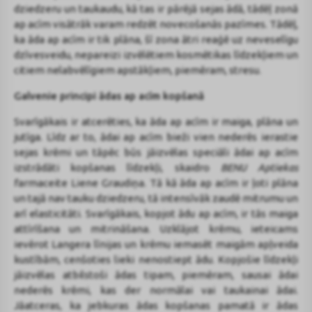
dziedzeru un taukaudu, kā tas ir pārējā sejas ādā, tādēļ zonā
ap acīm visātrāk varam redzēt novecošanās pazīmes. Tādēļ,
ka āda ap acīm ir tik plāna, šī zona ātri reaģē uz neveselīgu
dzīvesveidu, nepareizi izvēlētiem kosmētikas līdzekļiem un
citiem nelabvēlīgiem apstākļiem, piemēram, stresu.
Galvenie principi ādas ap acīm kopšanā
Svarīgākais ir atcerēties, ka āda ap acīm ir maiga, plāna un
jutīga. Līdz ar to, ādai ap acīm bieži vien nederēs ierastie
sejas krēmi un tāpēc būs jāizvēlas speciāli ādai ap acīm
izstrādāti kopšanas līdzekļi, skaidro
BENU Aptiekas
farmaceite Liene Graudiņa. Tā kā āda ap acīm ir ļoti plāna
un tajā nav tauku dziedzeru, tā intensīvāk zaudē mitrumu un
arī elasticitāti. Svarīgākais, kopjot ādu ap acīm, ir tās maiga
attīrīšana un mitrināšana. Uzklājot krēmu, ieteicams
ievērot Langera līnijas un krēmu iemasēt maigām apļveida
kustībām, cenšoties lieki nenostiept ādu. Kopjošie līdzekļi
jāizvēlas atbilstoši ādas tipam, piemēram, sausai ādai
nederēs krēmi, kas der normālai vai taukainai ādai.
Jāatceras, ka jebkuras ādas kopšanas pamatā ir ādas