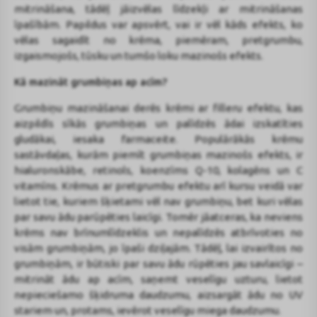
mitrināšana, tādēļ jāizvēlas līdzekļi ar mitrināšanas
īpašībām. Papildus var apsvērt, vai ir vēl kāds efekts, ko
vēlas sagaidīt no krēma, piemēram, pretgrumbu,
izgaismojošs, tūsku un tumšo loku mazinošs efekts.
Kā mazināt grumbiņas ap acīm?
Grumbiņu mazināšanai derēs krēmi ar filleru efektu, kas
aizpildīs sīkās grumbiņas un palīdzēs ādai izskatīties
gludākai, iesaka farmaceite. Populārākās krēmu
sastāvdaļas, kurām piemīt grumbiņas mazinošs efekts, ir
hialuronskābe, retinols, koenzīms Q-10, kolagēns un C
vitamīns. Krēmus ar pretgrumbu efektu arī kursu veidā var
lietot tie, kuriem šķietami vēl nav grumbiņu, bet kuri vēlas
par savu ādu parūpēties laicīgi. Tomēr jāatceras, ka neviens
krēms nav brīnumlīdzeklis un nepalīdzēs atbrīvoties no
visām grumbiņām, jo īpaši dziļajām. Tādēļ, lai izvairītos no
grumbiņām, ir būtiski par savu ādu rūpēties jau savlaicīgi –
mitrināt ādu ap acīm, saņemt veselīgu uzturu, lietot
nepieciešamo šķidruma daudzumu, aizsargāt ādu no UV
stariem un, protams, ievērot veselīgu miega daudzumu.