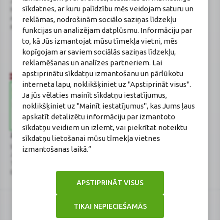
Juridiskā adrese / Faktiskā adrese:
Licences numurs:
A00010
sīkdatnes, ar kuru palīdzību mēs veidojam saturu un
Noliktavu iela 5, Dreiliņi, Stopiņu
E-aptiekas kontakti
novads, LV-2130
Aptiekas vadītāja:
reklāmas, nodrošinām sociālo saziņas līdzekļu
Reģistrācijas Nr.: 40003252167
Sertificēta farmaceite: Jeļena
funkcijas un analizējam datplūsmu. Informāciju par
Gončarova
to, kā Jūs izmantojat mūsu tīmekļa vietni, mēs
Reģistrācijas Nr.: F-0834
kopīgojam ar saviem sociālās saziņas līdzekļu,
Sertifikāta Nr.: 215.2025
reklamēšanas un analīzes partneriem. Lai
apstiprinātu sīkdatņu izmantošanu un pārlūkotu
interneta lapu, noklikšķiniet uz "Apstiprināt visus".
Ja jūs vēlaties mainīt sīkdatņu iestatījumus,
noklikšķiniet uz "Mainīt iestatījumus", kas Jums ļaus
apskatīt detalizētu informāciju par izmantoto
sīkdatņu veidiem un izlemt, vai piekrītat noteiktu
Zāļu valsts aģentūra
Veselības inspekcija
sīkdatņu lietošanai mūsu tīmekļa vietnes
www.zva.gov.lv
www.vi.gov.lv
izmantošanas laikā.”
Jersikas iela 15, Rīga
Klijānu iela 7, Rīga
Tālr: 67 078 424
Tālr: 67081600
E-pasts: info@zva.gov.lv
E-pasts: vi@vi.gov.lv
APSTIPRINĀT VISUS
TIKAI NEPIECIEŠAMĀS