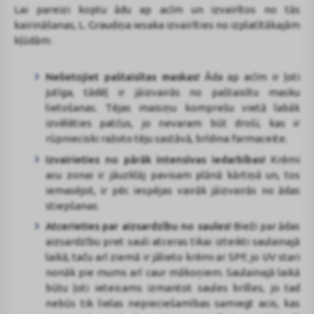
Lai pareizi koptu ādu ap acīm un izvairītos no tās
kairināšanas, L. Graudiņa iesaka izvairīties no izplatītākajām
kļūdām:
Nelietojiet paštaisītas maskas!
Āda ap acīm ir ļoti
jutīga, tādēļ ir jāizvairās no paštaisītu masku
lietošanas. Tējas maisiņu komprešu vietā labāk
izvēlēties patčus, jo nevaram būt droši, kas ir
rūpnieciski ražoto tēju sastāvā, brīdina farmaceite.
Izvairieties no pārāk intensīvas iedarbības!
Krēmi
acu zonai ir jāuzklāj pavisam plānā kārtiņā un, tos
iemasējot, ir pēc iespējas vairāk jāizvairās no ādas
stiepšanas.
Atcerieties par aizsardzību no saules!
Bieži par ādas
aizsardzību pret sauli atceras tikai izteikti saulainajā
laikā, taču arī ziemā ir jālieto krēmi ar SPF, jo UV stari
nonāk pie mums arī caur mākoņiem. Saulainajā laikā
būtu ļoti ieteicams izmantot saules brilles, jo tad
nebūs tik lielas nepieciešamības samiegt acis, kas