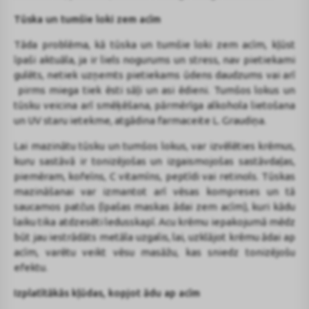
Tūska un tumšie loki zem acīm
Tāda problēma, kā tūska un tumšie loki zem acīm, kļūst
īpaši aktuāla, ja ir liels nogurums un stress, nav pietiekami
gulēts, netiek uzņemts pietiekams ūdens daudzums vai arī
pirms miega tiek ēsti sāļi un asi ēdieni. Tumšos lokus un
tūsku veicina arī smēķēšana, pārmērīga alkohola lietošana
un UV staru ietekme, atgādina farmaceite L. Graudiņa.
Lai mazinātu tūsku un tumšos lokus, var izvēlēties krēmus,
kuru sastāvā ir tonizējošas un izgaismojošas sastāvdaļas,
piemēram, kofeīns, C vitamīns, peptīdi vai retinols. Tūskas
mazināšanai var izmantot arī vēsas kompreses un tā
saucamos patčus (īpašas maskas ādai zem acīm), kuri kādu
laiku tika atdzesēti ledusskapī. Acu krēmu iepakojumā mēdz
būt jau iestrādāts metāla uzgalis, lai, uzklājot krēmu ādai ap
acīm, varētu veikt vēsu masāžu, kas sniedz tonizējošu
efektu.
Izplatītākās kļūdas, kopjot ādu ap acīm