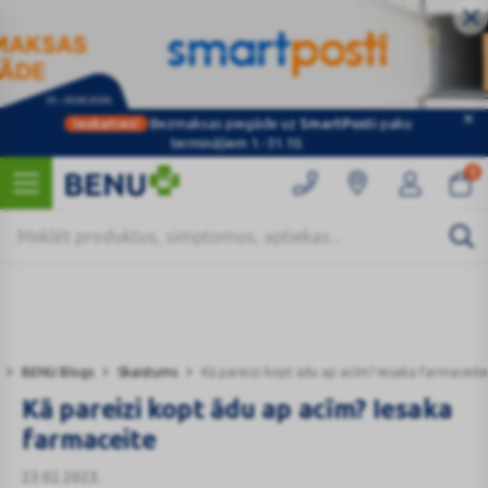
Ieskaties!
Bezmaksas piegāde uz
SmartPosti
paku
Kategorijas
termināļiem 1.-31.10.
0
BENU Blogs
Skaistums
Kā pareizi kopt ādu ap acīm? Iesaka farmaceite
Kā pareizi kopt ādu ap acīm? Iesaka
farmaceite
23.02.2023.