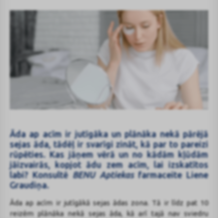
Āda ap acīm ir jutīgāka un plānāka nekā pārējā
sejas āda, tādēļ ir svarīgi zināt, kā par to pareizi
rūpēties. Kas jāņem vērā un no kādām kļūdām
jāizvairās, kopjot ādu zem acīm, lai izskatītos
labi? Konsultē
BENU Aptiekas
farmaceite Liene
Graudiņa.
Āda ap acīm ir jutīgākā sejas ādas zona. Tā ir līdz pat 10
reizēm plānāka nekā sejas āda, kā arī tajā nav sviedru