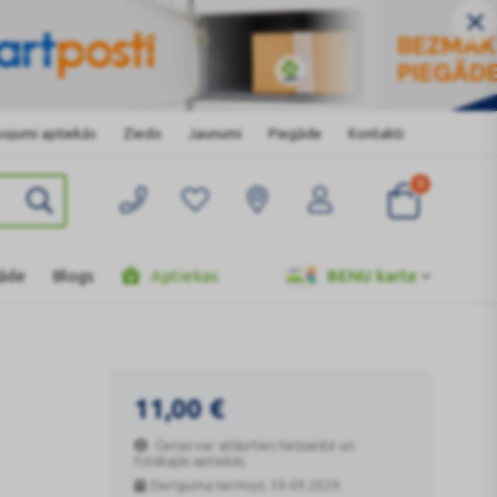
ojumi aptiekās
Ziedo
Jaunumi
Piegāde
Kontakti
0
gāde
Blogs
Aptiekas
BENU karte
11,00
€
Cenas var atšķirties tiešsaistē un
fiziskajās aptiekās.
Derīguma termiņš: 30.09.2029.