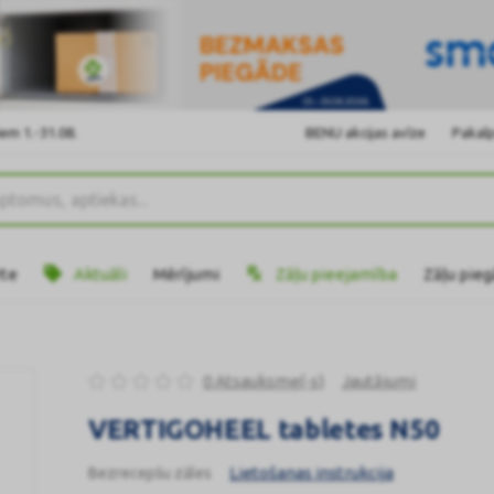
em 1.-31.08.
BENU akcijas avīze
Pakalp
rte
Aktuāli
Mērījumi
Zāļu pieejamība
Zāļu pie
0 Atsauksme(-s)
Jautājumi
VERTIGOHEEL tabletes N50
Lietošanas instrukcija
Bezrecepšu zāles