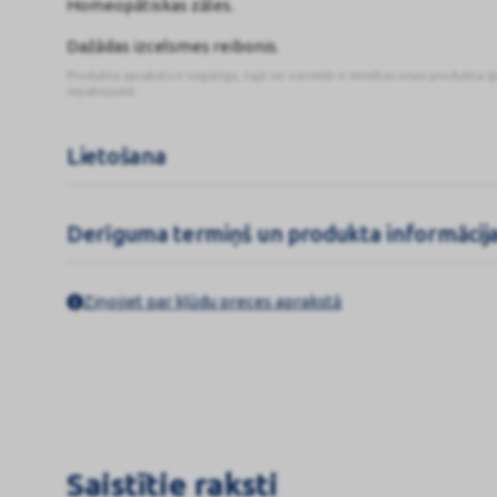
Homeopātiskas zāles.
Dažādas izcelsmes reibonis.
Produkta apraksts ir vispārīgs, tajā ne vienmēr ir minētas visas produkta ī
iepakojumā.
Lietošana
Derīguma termiņš un produkta informācij
Ziņojiet par kļūdu preces aprakstā
Saistītie raksti