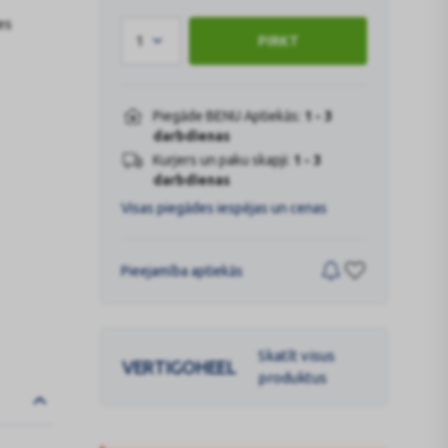
es
1
PIRKT
Piegāde BENU Aptiekās:
1 - 3
darbdienas
Kurjers un paku skapji:
1 - 3
darbdienas
Visas piegādes iespējas un cenas
Pieejamība aptiekās
Skatīt visus
VERTIGOHEEL
produktus