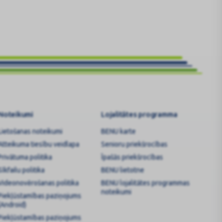
Noteikumi
Lojalitātes programma
Lietošanas noteikumi
BENU karte
Atteikuma tiesību veidlapa
Senioru priekšrocības
Privātuma politika
Īpašās priekšrocības
Sīkfailu politika
BENU lietotne
Videonovērošanas politika
BENU lojalitātes programmas
noteikumi
Piekļūstamības paziņojums
(Android)
Piekļūstamības paziņojums