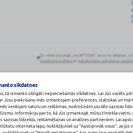
Šo vietni aizsargā „reCAPTCHA“, un uz to attiecas „G
Google
privātuma politika
un
pakalpojumu sniegšanas noteik
reCAPTCHA
manto sīkdatnes
os, tā izmanto obligāti nepieciešamās sīkdatnes. Lai Jūs varētu pil
Zāļu valsts aģen
 ar Jūsu piekrišanu mēs izmantojam preferences, statiskas un mār
:
A00010
www.zva.gov.lv
u mēs veidojam saturu un reklāmas, nodrošinām sociālo saziņas līdz
akti
Jersikas iela 15, Rīg
plūsmu. Informāciju par to, kā Jūs izmantojat mūsu tīmekļa vietni,
a:
Tālr: 67 078 424
maceite: Jeļena Gončarova
E-pasts: info@zva.g
s saziņas līdzekļu, reklamēšanas un analīzes partneriem. Lai apsti
: F-0834
ūkotu interneta lapu, noklikšķiniet uz "Apstiprināt visus". Ja jūs v
215.2025
, noklikšķiniet uz "Mainīt iestatījumus", kas Jums ļaus apskatīt det