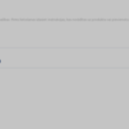
pašības. Pirms lietošanas izlasiet instrukcijas, kas norādītas uz produkta vai pievienot
a