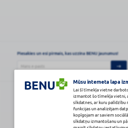
...
Piesakies un esi pirmais, kas uzzina BENU jaunumus!
Mūsu interneta lapa iz
Lai šī tīmekļa vietne darbot
BENU Aptieka Latvija, SIA
Licence
izmantot šo tīmekļa vietni,
Juridiskā adrese / Faktiskā adrese:
Licences numurs
sīkdatnes, ar kuru palīdzīb
Noliktavu iela 5, Dreiliņi, Stopiņu novads, LV-2130
E-aptiekas kont
funkcijas un analizējam dat
Reģistrācijas Nr.: 40003252167
Aptiekas vadītāj
Sertificēta far
kopīgojam ar saviem sociālā
Reģistrācijas Nr.
sīkdatņu izmantošanu un pārl
Sertifikāta Nr.: 
mainīt sīkdatņu iestatījumus