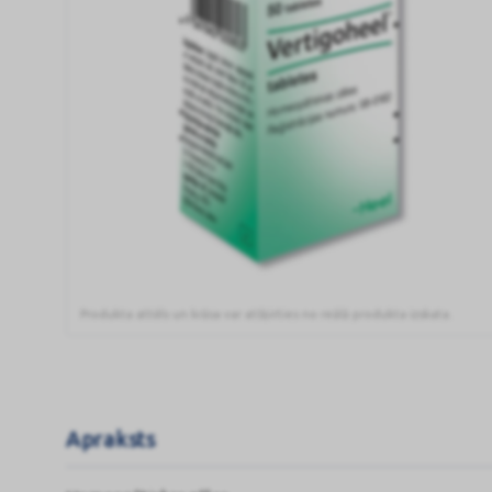
Produkta attēls un krāsa var atšķirties no reālā produkta izskata.
VERTIGOHEEL
tabletes
N50
Apraksts