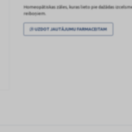
Homeopātiskas zāles, kuras lieto pie dažādas izcelsm
reiboņiem.
UZDOT JAUTĀJUMU FARMACEITAM