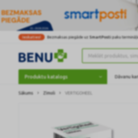
Ieskaties!
Bezmaksas piegāde uz
SmartPosti
paku termināļi
Produktu katalogs
Dāvanu ka
Sākums
Zīmoli
VERTIGOHEEL