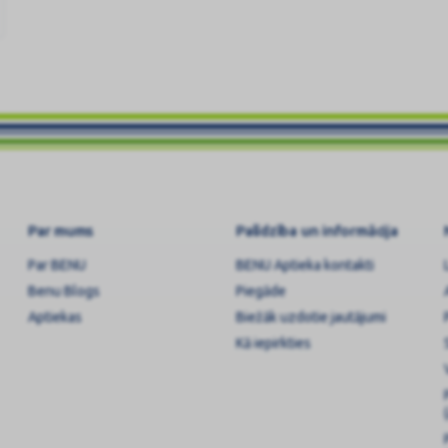
Par mums
Palīdzība un informācija
Par BENU
BENU Aptieka kontakti
Benu Blogs
Piegāde
Aptiekas
Biežāk uzdotie jautājumi
Kā iepirkties