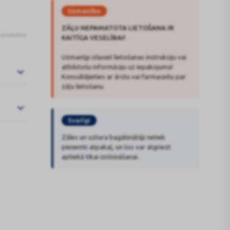
Uzmanību
ZĀĻU NEPAMATOTA LIETOŠANA IR
s produkta
KAITĪGA VESELĪBAI!
Uzmanīgi izlasiet lietošanas instrukciju vai
atbilstošu informāciju uz iepakojuma!
Konsultējieties ar ārstu vai farmaceitu par
zāļu lietošanu.
Svarīgi
Zāles un uztura bagātinātāji netiek
pieņemti atpakaļ, un tos var atgriezt
aptiekā tikai iznīcināšanai.