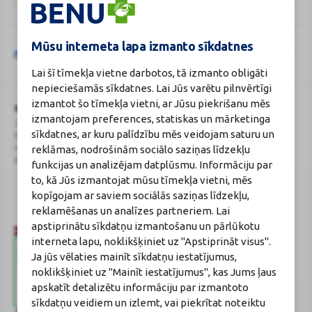
Mūsu interneta lapa izmanto sīkdatnes
Šo vietni aizsargā „reCAPTCHA“, un uz to attiecas „Google“
privātuma
Google
politika
un
pakalpojumu sniegšanas noteikumi
.
Lai šī tīmekļa vietne darbotos, tā izmanto obligāti
reCAPTCHA
nepieciešamās sīkdatnes. Lai Jūs varētu pilnvērtīgi
izmantot šo tīmekļa vietni, ar Jūsu piekrišanu mēs
BENU Aptieka Latvija, SIA
Licence
izmantojam preferences, statiskas un mārketinga
Juridiskā adrese / Faktiskā adrese:
Licences numurs:
A00010
sīkdatnes, ar kuru palīdzību mēs veidojam saturu un
Noliktavu iela 5, Dreiliņi, Stopiņu
E-aptiekas kontakti
reklāmas, nodrošinām sociālo saziņas līdzekļu
novads, LV-2130
Aptiekas vadītāja:
Reģistrācijas Nr.: 40003252167
Sertificēta farmaceite: Jeļena
funkcijas un analizējam datplūsmu. Informāciju par
Gončarova
to, kā Jūs izmantojat mūsu tīmekļa vietni, mēs
Reģistrācijas Nr.: F-0834
kopīgojam ar saviem sociālās saziņas līdzekļu,
Sertifikāta Nr.: 215.2025
reklamēšanas un analīzes partneriem. Lai
apstiprinātu sīkdatņu izmantošanu un pārlūkotu
interneta lapu, noklikšķiniet uz "Apstiprināt visus".
Ja jūs vēlaties mainīt sīkdatņu iestatījumus,
noklikšķiniet uz "Mainīt iestatījumus", kas Jums ļaus
apskatīt detalizētu informāciju par izmantoto
sīkdatņu veidiem un izlemt, vai piekrītat noteiktu