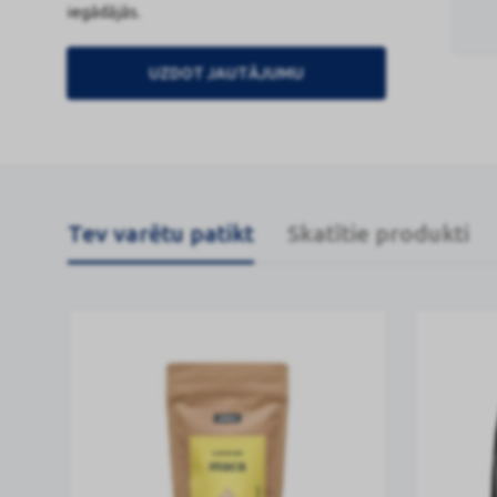
iegādājās.
UZDOT JAUTĀJUMU
Tev varētu patikt
Skatītie produkti