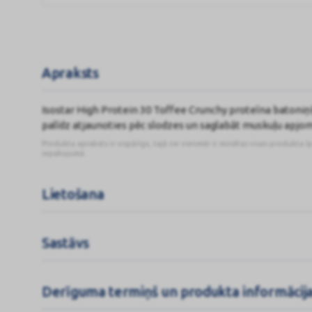
55g
Apraksts
Isostar High Protein 30 Toffee Crunchy proteīna batoniņš
palīdz atjaunoties pēc slodzes un saglabāt muskuļu apjom
Produkta apraksts ir vispārīgs, tajā ne vienmēr ir minētas visas produkta ī
iepakojumā.
Lietošana
Sastāvs
Derīguma termiņš un produkta informācij