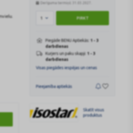
Derīguma termiņš: 31.03.2027.
mvielu.
1
PIRKT
Piegāde BENU Aptiekās:
1 - 3
darbdienas
Kurjers un paku skapji:
1 - 3
darbdienas
Visas piegādes iespējas un cenas
Pieejamība aptiekās
Skatīt visus
produktus
ISOSTAR