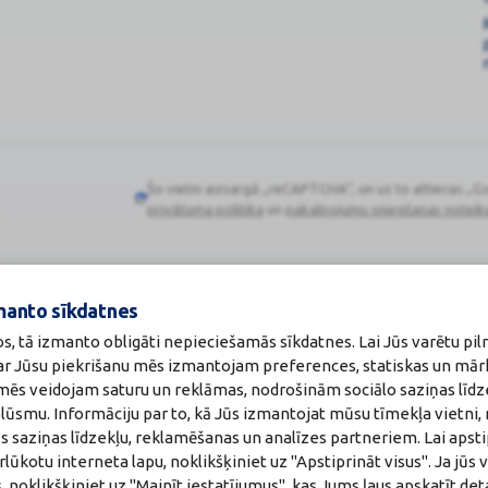
Šo vietni aizsargā „reCAPTCHA“, un uz to attiecas „G
Google
privātuma politika
un
pakalpojumu sniegšanas noteik
reCAPTCHA
manto sīkdatnes
os, tā izmanto obligāti nepieciešamās sīkdatnes. Lai Jūs varētu pil
Zāļu valsts aģen
 ar Jūsu piekrišanu mēs izmantojam preferences, statiskas un mār
:
A00010
www.zva.gov.lv
akti
Jersikas iela 15, Rīg
u mēs veidojam saturu un reklāmas, nodrošinām sociālo saziņas līdz
a:
Tālr: 67 078 424
plūsmu. Informāciju par to, kā Jūs izmantojat mūsu tīmekļa vietni,
maceite: Jeļena Gončarova
E-pasts: info@zva.g
s saziņas līdzekļu, reklamēšanas un analīzes partneriem. Lai apsti
: F-0834
215.2025
ūkotu interneta lapu, noklikšķiniet uz "Apstiprināt visus". Ja jūs v
, noklikšķiniet uz "Mainīt iestatījumus", kas Jums ļaus apskatīt det