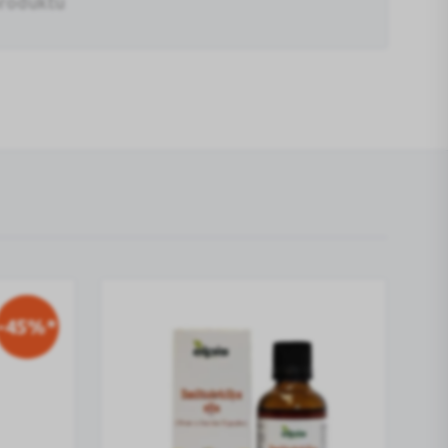
produktu
-45%*