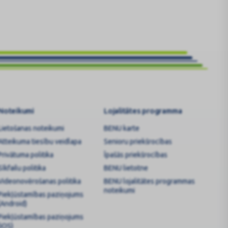
Noteikumi
Lojalitātes programma
Lietošanas noteikumi
BENU karte
Atteikuma tiesību veidlapa
Senioru priekšrocības
Privātuma politika
Īpašās priekšrocības
Sīkfailu politika
BENU lietotne
Videonovērošanas politika
BENU lojalitātes programmas
noteikumi
Piekļūstamības paziņojums
(Android)
Piekļūstamības paziņojums
(iOS)