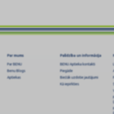
Par mums
Palīdzība un informācija
Par BENU
BENU Aptieka kontakti
Benu Blogs
Piegāde
Aptiekas
Biežāk uzdotie jautājumi
Kā iepirkties