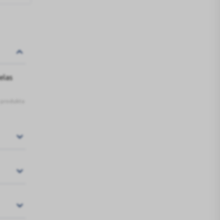
elas
s produkta