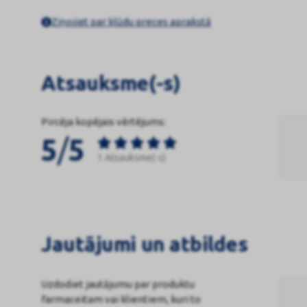
Ziņojiet par kļūdu preces aprakstā
Atsauksme(-s)
Pircēja kopējais vērtējums:
/
5
5
1 Atsauksme(-s)
Jautājumi un atbildes
Uzdodiet jautājumu par produktu
farmaceitam vai klientiem, kuri to