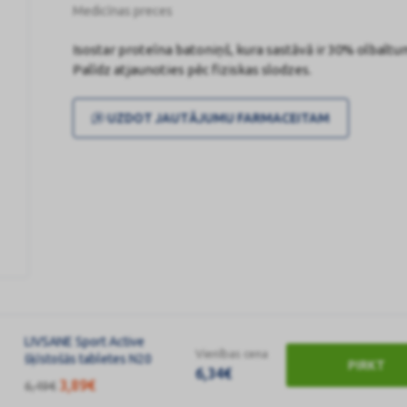
Medicīnas preces
Isostar proteīna batoniņš, kura sastāvā ir 30% olbaltu
Palīdz atjaunoties pēc fiziskas slodzes.
UZDOT JAUTĀJUMU FARMACEITAM
LIVSANE Sport Active
Vienības cena
šķīstošās tabletes N20
PIRKT
6,34
€
3,89
€
6,49
€