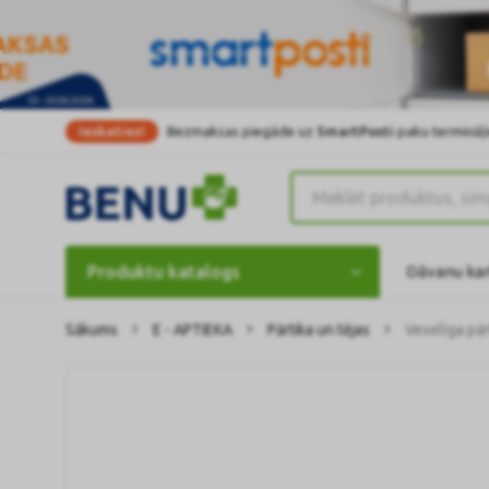
Ieskaties!
Bezmaksas piegāde uz
SmartPosti
paku termināļi
Produktu katalogs
Dāvanu ka
Sākums
E - APTIEKA
Pārtika un tējas
Veselīga pār