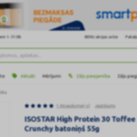
em 1.-31.08.
BENU akcijas avīze
Pakalp
rte
Aktuāli
Mērījumi
Zāļu pieejamība
Zāļu pie
tika
1 Atsauksme(-s)
Jautājumi
ISOSTAR High Protein 30 Toffee
Crunchy batoniņš 55g