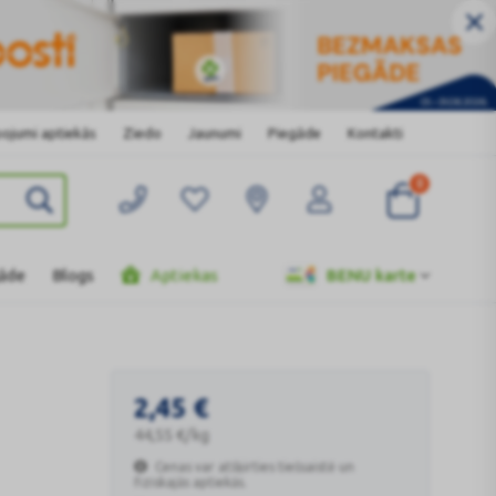
ojumi aptiekās
Ziedo
Jaunumi
Piegāde
Kontakti
0
gāde
Blogs
Aptiekas
BENU karte
2,45
€
44,55
€
/kg
Cenas var atšķirties tiešsaistē un
fiziskajās aptiekās.