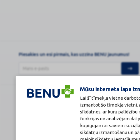
Piesakies un esi pirmais, kas uzzina BENU jaunumus!
Mūsu interneta lapa iz
Lai šī tīmekļa vietne darbot
BENU Aptieka Latvija, SIA
Licence
izmantot šo tīmekļa vietni,
Juridiskā adrese / Faktiskā adrese:
Licences numurs
Noliktavu iela 5, Dreiliņi, Stopiņu novads, LV-2130
E-aptiekas kont
sīkdatnes, ar kuru palīdzīb
Reģistrācijas Nr.: 40003252167
Aptiekas vadītāj
funkcijas un analizējam dat
Sertificēta far
kopīgojam ar saviem sociālā
Reģistrācijas Nr.
Sertifikāta Nr.: 
sīkdatņu izmantošanu un pārl
mainīt sīkdatņu iestatījumus