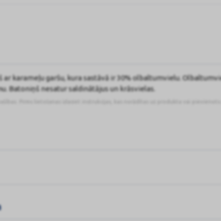
 ar karameļu garšu, kura sastāvā ir 30% olbaltumvielu. Olbaltumvi
u. Batoniņš nesatur saldinātājus un krāsvielas.
pašības. Pirms lietošanas izlasiet instrukcijas, kas norādītas uz produkta vai pievienot
a