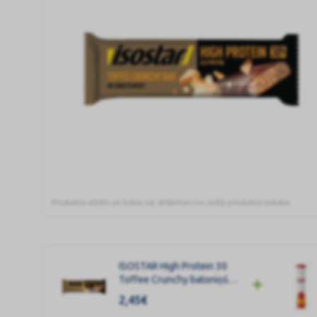
Produkta attēls un krāsa var atšķirties no reālā produkta izskata.
ISOSTAR
High
Protein
ISOSTAR High Protein 30
30
Toffee Crunchy batoniņš
Toffee
55g
2,45
€
Crunchy
batoniņš