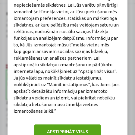
nepieciešamās sīkdatnes. Lai Jūs varētu pilnvērtīgi
izmantot šo tīmekļa vietni, ar Jūsu piekrišanu mēs
BENU Aptieka Latvija, SIA
Licence
izmantojam preferences, statiskas un mārketinga
Juridiskā adrese / Faktiskā adrese:
Licences numurs:
A00010
sīkdatnes, ar kuru palīdzību mēs veidojam saturu un
Noliktavu iela 5, Dreiliņi, Stopiņu
E-aptiekas kontakti
novads, LV-2130
Aptiekas vadītāja:
reklāmas, nodrošinām sociālo saziņas līdzekļu
Reģistrācijas Nr.: 40003252167
Sertificēta farmaceite: Jeļena
funkcijas un analizējam datplūsmu. Informāciju par
Gončarova
to, kā Jūs izmantojat mūsu tīmekļa vietni, mēs
Reģistrācijas Nr.: F-0834
kopīgojam ar saviem sociālās saziņas līdzekļu,
Sertifikāta Nr.: 215.2025
reklamēšanas un analīzes partneriem. Lai
apstiprinātu sīkdatņu izmantošanu un pārlūkotu
interneta lapu, noklikšķiniet uz "Apstiprināt visus".
Ja jūs vēlaties mainīt sīkdatņu iestatījumus,
noklikšķiniet uz "Mainīt iestatījumus", kas Jums ļaus
apskatīt detalizētu informāciju par izmantoto
sīkdatņu veidiem un izlemt, vai piekrītat noteiktu
Zāļu valsts aģentūra
Veselības inspekcija
sīkdatņu lietošanai mūsu tīmekļa vietnes
www.zva.gov.lv
www.vi.gov.lv
izmantošanas laikā.”
Jersikas iela 15, Rīga
Klijānu iela 7, Rīga
Tālr: 67 078 424
Tālr: 67081600
E-pasts: info@zva.gov.lv
E-pasts: vi@vi.gov.lv
APSTIPRINĀT VISUS