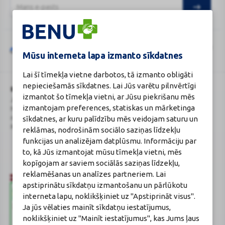
Šo vietni aizsargā „reCAPTCHA“, un uz to attiecas „Google“
privātuma
Mūsu interneta lapa izmanto sīkdatnes
Google
politika
un
pakalpojumu sniegšanas noteikumi
.
reCAPTCHA
Lai šī tīmekļa vietne darbotos, tā izmanto obligāti
nepieciešamās sīkdatnes. Lai Jūs varētu pilnvērtīgi
BENU Aptieka Latvija, SIA
Licence
izmantot šo tīmekļa vietni, ar Jūsu piekrišanu mēs
Juridiskā adrese / Faktiskā adrese:
Licences numurs:
A00010
izmantojam preferences, statiskas un mārketinga
Noliktavu iela 5, Dreiliņi, Stopiņu
E-aptiekas kontakti
sīkdatnes, ar kuru palīdzību mēs veidojam saturu un
novads, LV-2130
Aptiekas vadītāja:
Reģistrācijas Nr.: 40003252167
Sertificēta farmaceite: Jeļena
reklāmas, nodrošinām sociālo saziņas līdzekļu
Gončarova
funkcijas un analizējam datplūsmu. Informāciju par
Reģistrācijas Nr.: F-0834
to, kā Jūs izmantojat mūsu tīmekļa vietni, mēs
Sertifikāta Nr.: 215.2025
kopīgojam ar saviem sociālās saziņas līdzekļu,
reklamēšanas un analīzes partneriem. Lai
apstiprinātu sīkdatņu izmantošanu un pārlūkotu
interneta lapu, noklikšķiniet uz "Apstiprināt visus".
Ja jūs vēlaties mainīt sīkdatņu iestatījumus,
noklikšķiniet uz "Mainīt iestatījumus", kas Jums ļaus