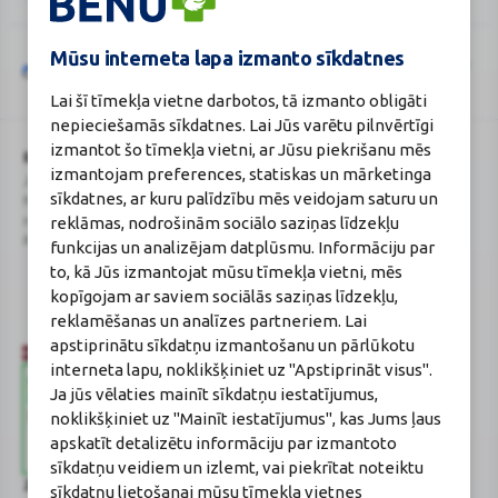
Mūsu interneta lapa izmanto sīkdatnes
Šo vietni aizsargā „reCAPTCHA“, un uz to attiecas „Google“
privātuma
Google
politika
un
pakalpojumu sniegšanas noteikumi
.
Lai šī tīmekļa vietne darbotos, tā izmanto obligāti
reCAPTCHA
nepieciešamās sīkdatnes. Lai Jūs varētu pilnvērtīgi
izmantot šo tīmekļa vietni, ar Jūsu piekrišanu mēs
BENU Aptieka Latvija, SIA
Licence
izmantojam preferences, statiskas un mārketinga
Juridiskā adrese / Faktiskā adrese:
Licences numurs:
A00010
sīkdatnes, ar kuru palīdzību mēs veidojam saturu un
Noliktavu iela 5, Dreiliņi, Stopiņu
E-aptiekas kontakti
reklāmas, nodrošinām sociālo saziņas līdzekļu
novads, LV-2130
Aptiekas vadītāja:
Reģistrācijas Nr.: 40003252167
Sertificēta farmaceite: Jeļena
funkcijas un analizējam datplūsmu. Informāciju par
Gončarova
to, kā Jūs izmantojat mūsu tīmekļa vietni, mēs
Reģistrācijas Nr.: F-0834
kopīgojam ar saviem sociālās saziņas līdzekļu,
Sertifikāta Nr.: 215.2025
reklamēšanas un analīzes partneriem. Lai
apstiprinātu sīkdatņu izmantošanu un pārlūkotu
interneta lapu, noklikšķiniet uz "Apstiprināt visus".
Ja jūs vēlaties mainīt sīkdatņu iestatījumus,
noklikšķiniet uz "Mainīt iestatījumus", kas Jums ļaus
apskatīt detalizētu informāciju par izmantoto
sīkdatņu veidiem un izlemt, vai piekrītat noteiktu
Zāļu valsts aģentūra
Veselības inspekcija
sīkdatņu lietošanai mūsu tīmekļa vietnes