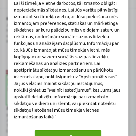
Lai šī tīmekļa vietne darbotos, tā izmanto obligāti
reCAPTCHA
nepieciešamās sīkdatnes. Lai Jūs varētu pilnvērtīgi
izmantot šo tīmekļa vietni, ar Jūsu piekrišanu mēs
BENU Aptieka Latvija, SIA
Licence
izmantojam preferences, statiskas un mārketinga
Juridiskā adrese / Faktiskā adrese:
Licences numurs:
A00010
sīkdatnes, ar kuru palīdzību mēs veidojam saturu un
Noliktavu iela 5, Dreiliņi, Stopiņu
E-aptiekas kontakti
reklāmas, nodrošinām sociālo saziņas līdzekļu
novads, LV-2130
Aptiekas vadītāja:
Reģistrācijas Nr.: 40003252167
Sertificēta farmaceite: Jeļena
funkcijas un analizējam datplūsmu. Informāciju par
Gončarova
to, kā Jūs izmantojat mūsu tīmekļa vietni, mēs
Reģistrācijas Nr.: F-0834
kopīgojam ar saviem sociālās saziņas līdzekļu,
Sertifikāta Nr.: 215.2025
reklamēšanas un analīzes partneriem. Lai
apstiprinātu sīkdatņu izmantošanu un pārlūkotu
interneta lapu, noklikšķiniet uz "Apstiprināt visus".
Ja jūs vēlaties mainīt sīkdatņu iestatījumus,
noklikšķiniet uz "Mainīt iestatījumus", kas Jums ļaus
apskatīt detalizētu informāciju par izmantoto
sīkdatņu veidiem un izlemt, vai piekrītat noteiktu
Zāļu valsts aģentūra
Veselības inspekcija
sīkdatņu lietošanai mūsu tīmekļa vietnes
www.zva.gov.lv
www.vi.gov.lv
izmantošanas laikā.”
Jersikas iela 15, Rīga
Klijānu iela 7, Rīga
Tālr: 67 078 424
Tālr: 67081600
E-pasts: info@zva.gov.lv
E-pasts: vi@vi.gov.lv