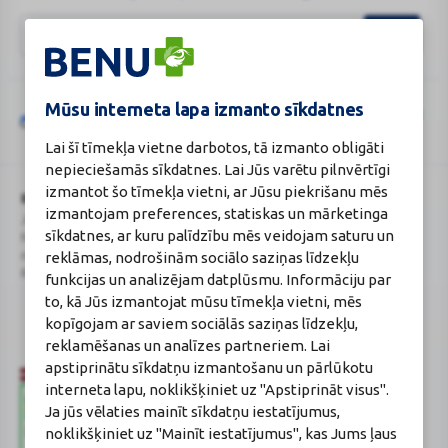
Mūsu interneta lapa izmanto sīkdatnes
Šo vietni aizsargā „reCAPTCHA“, un uz to attiecas „Google“
privātuma
Google
politika
un
pakalpojumu sniegšanas noteikumi
.
Lai šī tīmekļa vietne darbotos, tā izmanto obligāti
reCAPTCHA
nepieciešamās sīkdatnes. Lai Jūs varētu pilnvērtīgi
izmantot šo tīmekļa vietni, ar Jūsu piekrišanu mēs
BENU Aptieka Latvija, SIA
Licence
izmantojam preferences, statiskas un mārketinga
Juridiskā adrese / Faktiskā adrese:
Licences numurs:
A00010
sīkdatnes, ar kuru palīdzību mēs veidojam saturu un
Noliktavu iela 5, Dreiliņi, Stopiņu
E-aptiekas kontakti
reklāmas, nodrošinām sociālo saziņas līdzekļu
novads, LV-2130
Aptiekas vadītāja:
Reģistrācijas Nr.: 40003252167
Sertificēta farmaceite: Jeļena
funkcijas un analizējam datplūsmu. Informāciju par
Gončarova
to, kā Jūs izmantojat mūsu tīmekļa vietni, mēs
Reģistrācijas Nr.: F-0834
kopīgojam ar saviem sociālās saziņas līdzekļu,
Sertifikāta Nr.: 215.2025
reklamēšanas un analīzes partneriem. Lai
apstiprinātu sīkdatņu izmantošanu un pārlūkotu
interneta lapu, noklikšķiniet uz "Apstiprināt visus".
Ja jūs vēlaties mainīt sīkdatņu iestatījumus,
noklikšķiniet uz "Mainīt iestatījumus", kas Jums ļaus