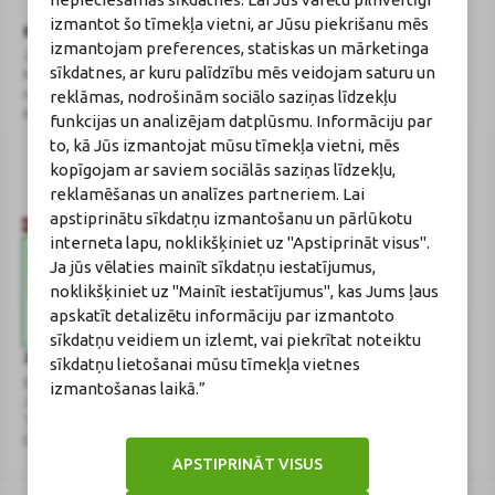
izmantot šo tīmekļa vietni, ar Jūsu piekrišanu mēs
BENU Aptieka Latvija, SIA
Licence
izmantojam preferences, statiskas un mārketinga
Juridiskā adrese / Faktiskā adrese:
Licences numurs:
A00010
sīkdatnes, ar kuru palīdzību mēs veidojam saturu un
Noliktavu iela 5, Dreiliņi, Stopiņu
E-aptiekas kontakti
novads, LV-2130
Aptiekas vadītāja:
reklāmas, nodrošinām sociālo saziņas līdzekļu
Reģistrācijas Nr.: 40003252167
Sertificēta farmaceite: Jeļena
funkcijas un analizējam datplūsmu. Informāciju par
Gončarova
to, kā Jūs izmantojat mūsu tīmekļa vietni, mēs
Reģistrācijas Nr.: F-0834
kopīgojam ar saviem sociālās saziņas līdzekļu,
Sertifikāta Nr.: 215.2025
reklamēšanas un analīzes partneriem. Lai
apstiprinātu sīkdatņu izmantošanu un pārlūkotu
interneta lapu, noklikšķiniet uz "Apstiprināt visus".
Ja jūs vēlaties mainīt sīkdatņu iestatījumus,
noklikšķiniet uz "Mainīt iestatījumus", kas Jums ļaus
apskatīt detalizētu informāciju par izmantoto
sīkdatņu veidiem un izlemt, vai piekrītat noteiktu
Zāļu valsts aģentūra
Veselības inspekcija
sīkdatņu lietošanai mūsu tīmekļa vietnes
www.zva.gov.lv
www.vi.gov.lv
izmantošanas laikā.”
Jersikas iela 15, Rīga
Klijānu iela 7, Rīga
Tālr: 67 078 424
Tālr: 67081600
E-pasts: info@zva.gov.lv
E-pasts: vi@vi.gov.lv
APSTIPRINĀT VISUS