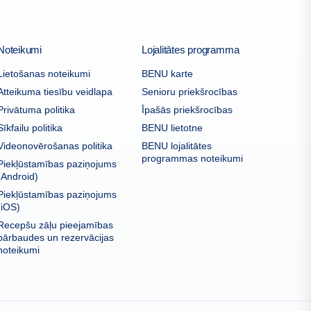
Noteikumi
Lojalitātes programma
Lietošanas noteikumi
BENU karte
Atteikuma tiesību veidlapa
Senioru priekšrocības
Privātuma politika
Īpašās priekšrocības
Sīkfailu politika
BENU lietotne
Videonovērošanas politika
BENU lojalitātes
programmas noteikumi
Piekļūstamības paziņojums
(Android)
Piekļūstamības paziņojums
(iOS)
Recepšu zāļu pieejamības
pārbaudes un rezervācijas
noteikumi