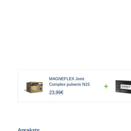
Complex
pulveris
N15
MAGNEFLEX Joint
Complex pulveris N15
23,99
€
Apraksts