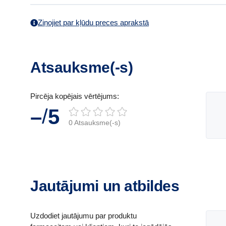
Ziņojiet par kļūdu preces aprakstā
Atsauksme(-s)
Pircēja kopējais vērtējums:
/
–
5
0 Atsauksme(-s)
Jautājumi un atbildes
Uzdodiet jautājumu par produktu