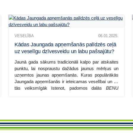
Kādas
VESELĪBA
06.01.2025.
Jaungada
apņemšanās
Kādas Jaungada apņemšanās palīdzēs ceļā
palīdzēs
uz veselīgu dzīvesveidu un labu pašsajūtu?
ceļā
Jaunā gada sākums tradicionāli kalpo par atskaites
uz
punktu, lai nospraustu dažādus jaunus mērķus un
veselīgu
uzņemtos jaunas apņemšanās. Kuras populārākās
dzīvesveidu
Jaungada apņemšanās ir ieteicamas veselībai un kā
un
tās veiksmīgāk īstenot, padomos dalās
BENU
labu
Aptiekas
piesaistītā eksperte, ģimenes ārste Zane
pašsajūtu?
Zitmane un
BENU Aptiekas
klīniskā farmaceite Ilze
Priedniece.