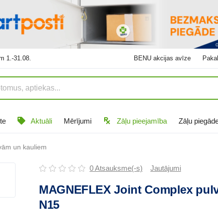
m 1.-31.08.
BENU akcijas avīze
Pakal
te
Aktuāli
Mērījumi
Zāļu pieejamība
Zāļu piegād
vām un kauliem
0 Atsauksme(-s)
Jautājumi
MAGNEFLEX Joint Complex pulv
N15