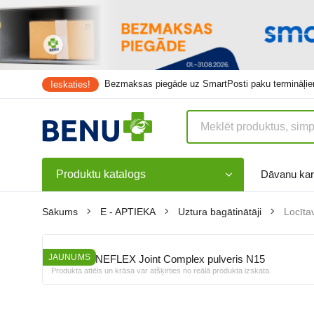
Bezmaksas piegāde uz
SmartPosti
paku termināļie
Ieskaties!
Produktu katalogs
Dāvanu kar
Sākums
E - APTIEKA
Uztura bagātinātāji
Locīta
JAUNUMS
Produkta attēls un krāsa var atšķirties no reālā produkta izskata.
MAGNEFLEX
Joint