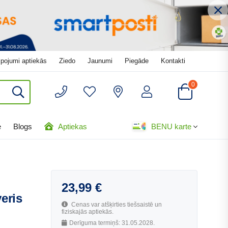
pojumi aptiekās
Ziedo
Jaunumi
Piegāde
Kontakti
0
e
Blogs
Aptiekas
BENU karte
23,99
€
eris
Cenas var atšķirties tiešsaistē un
fiziskajās aptiekās.
Derīguma termiņš: 31.05.2028.