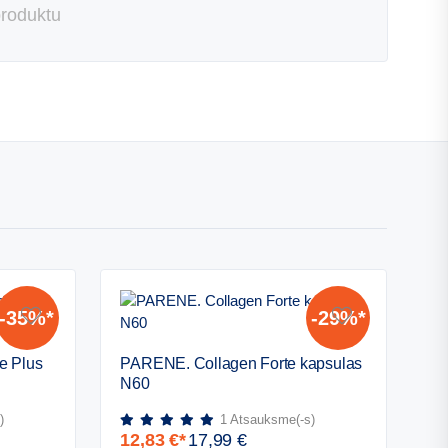
produktu
-35%*
-29%*
PARENE.
e Plus
PARENE. Collagen Forte kapsulas
Collagen
N60
Forte
kapsulas
)
1
Atsauksme(-s)
N60
12,83
€
*
17,99
€