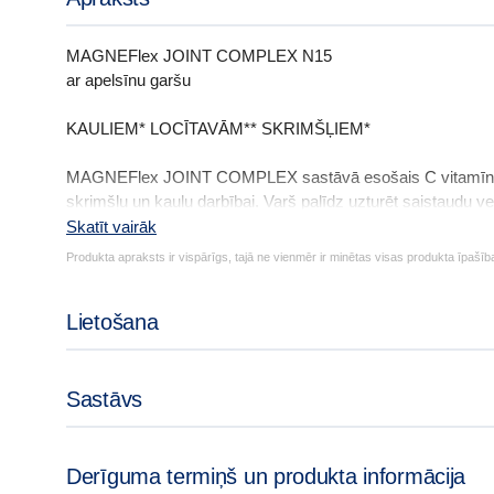
MAGNEFlex JOINT COMPLEX N15
ar apelsīnu garšu
KAULIEM* LOCĪTAVĀM** SKRIMŠĻIEM*
MAGNEFlex JOINT COMPLEX sastāvā esošais C vitamīns* 
skrimšļu un kaulu darbībai. Varš palīdz uzturēt saistaudu v
uzturēt kaulu veselību un veicina saistaudu normālu veidoš
Skatīt vairāk
Produkts ražots Lotos Pharma GMP (Labas ražošanas praks
hondroitīnu, hialuronskābi un bosvēlijas ekstraktu.
laktozi un glutēnu.
Produkta apraksts ir vispārīgs, tajā ne vienmēr ir minētas visas produkta īpašīb
Lietošana
Sastāvs
Derīguma termiņš un produkta informācija