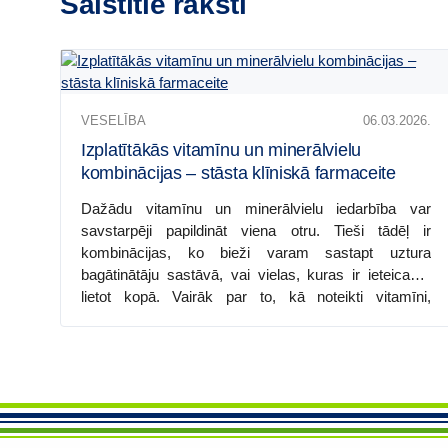
Saistītie raksti
Izplatītākās
VESELĪBA
06.03.2026.
vitamīnu
un
Izplatītākās vitamīnu un minerālvielu
minerālvielu
kombinācijas – stāsta klīniskā farmaceite
kombinācijas
Dažādu vitamīnu un minerālvielu iedarbība var
–
savstarpēji papildināt viena otru. Tieši tādēļ ir
stāsta
kombinācijas, ko bieži varam sastapt uztura
klīniskā
bagātinātāju sastāvā, vai vielas, kuras ir ieteicams
farmaceite
lietot kopā. Vairāk par to, kā noteikti vitamīni,
minerālvielas un citas vielas mijiedarbojas, stāsta
BENU Aptiekas
klīniskā farmaceite Ilze Priedniece.