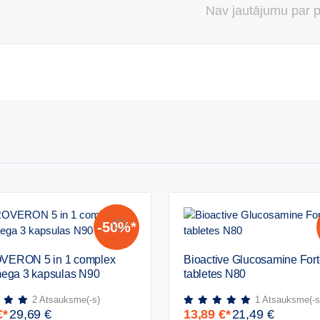
Nav jautājumu par 
-50%*
VERON
Bioactive
ERON 5 in 1 complex
Bioactive Glucosamine Fort
Glucosamine
ega 3 kapsulas N90
tabletes N80
Forte
Plus
2
Atsauksme(-s)
1
Atsauksme(-s
x
tabletes
€
*
29,69
€
13,89
€
*
21,49
€