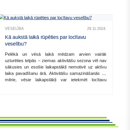
Kā
VESELĪBA
29.11.2024.
aukstā
laikā
Kā aukstā laikā rūpēties par locītavu
rūpēties
veselību?
par
Pelēkā un vēsā laikā mēdzam arvien vairāk
locītavu
uzturēties telpās – ziemas aktivitāšu sezona vēl nav
veselību?
sākusies un esošie laikapstākļi nemotivē uz aktīvu
laika pavadīšanu ārā. Aktivitāšu samazināšanās un
mitrie, vēsie laikapstākļi var ietekmēt locītavu
labsajūtu, īpaši cilvēkiem ar noslieci uz locītavu
slimībām. Kā rūpēties par locītavām šajā laikā,
padomos dalās
BENU Aptiekas
farmaceits
Konstantīns Čerjomuhins.