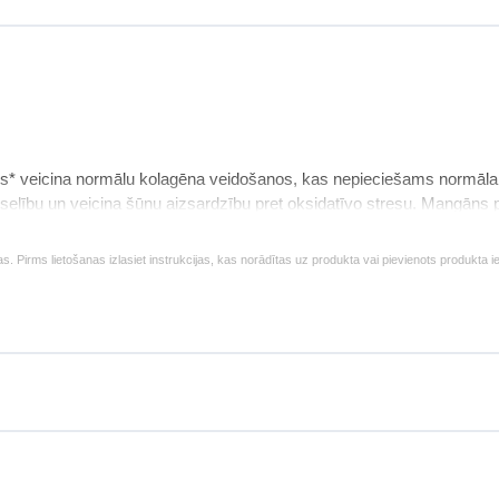
veicina normālu kolagēna veidošanos, kas nepieciešams normāla
eselību un veicina šūnu aizsardzību pret oksidatīvo stresu. Mangāns 
anos. Sastāvs papildināts ar locītavu struktūras elementiem - glikoz
es) kvalitātes sistēmā. Nesatur ģenētiski modificētus organismus
as. Pirms lietošanas izlasiet instrukcijas, kas norādītas uz produkta vai pievienots produkta 