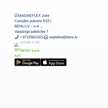
MAGNEFLEX
Vajadzīga palīdzība ?
Joint
+37125621621
eaptieka@benu.lv
Complex
I-V 9.00–17.00
pulveris
BENU karte
N15
BENU
|
karte
BENU.LV
–
e-
A
...