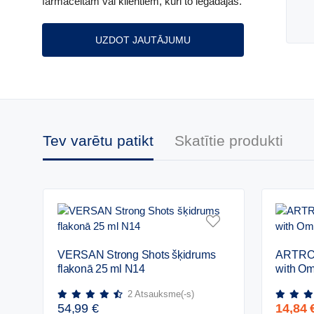
farmaceitam vai klientiem, kuri to iegādājās.
UZDOT JAUTĀJUMU
Tev varētu patikt
Skatītie produkti
VERSAN
ARTRO
VERSAN Strong Shots šķidrums
ARTROV
Strong
5
flakonā 25 ml N14
with Om
Shots
in
šķidrums
1
2
Atsauksme(-s)
flakonā
comple
54,99
€
14,84