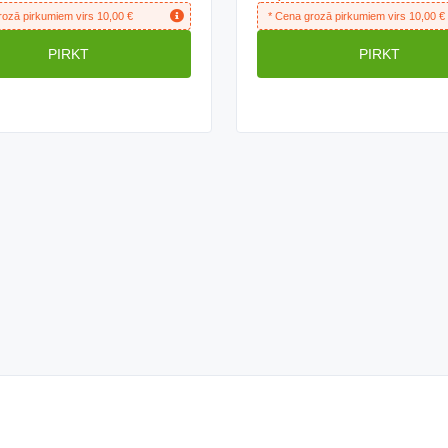
N80
rozā pirkumiem virs
10,00
€
* Cena grozā pirkumiem virs
10,00
€
PIRKT
PIRKT
s